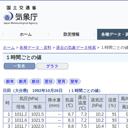
ホーム
防災情報
各種データ・
ホーム
>
各種データ・資料
>
過去の気象データ検索
>
１時間ごとの
１時間ごとの値
日田（大分県) 1992年10月26日 （１時間ごとの値）
露点
露点
露点
露点
気圧(hPa)
気圧(hPa)
気圧(hPa)
気圧(hPa)
風向
風向
風向
風向
降水量
降水量
降水量
降水量
気温
気温
気温
気温
蒸気圧
蒸気圧
蒸気圧
蒸気圧
湿度
湿度
湿度
湿度
時
時
時
時
温度
温度
温度
温度
(mm)
(mm)
(mm)
(mm)
(℃)
(℃)
(℃)
(℃)
(hPa)
(hPa)
(hPa)
(hPa)
(％)
(％)
(％)
(％)
現地
現地
現地
現地
海面
海面
海面
海面
風
風
風
風
(℃)
(℃)
(℃)
(℃)
1
1
1
1
1011.2
1011.2
1011.2
1011.2
1021.5
1021.5
1021.5
1021.5
--
--
--
--
8.7
8.7
8.7
8.7
7.3
7.3
7.3
7.3
10.2
10.2
10.2
10.2
91
91
91
91
0
0
0
0
2
2
2
2
1011.6
1011.6
1011.6
1011.6
1021.9
1021.9
1021.9
1021.9
--
--
--
--
8.3
8.3
8.3
8.3
7.2
7.2
7.2
7.2
10.2
10.2
10.2
10.2
93
93
93
93
1
1
1
1
3
3
3
3
1011.7
1011.7
1011.7
1011.7
1022.0
1022.0
1022.0
1022.0
--
--
--
--
8.8
8.8
8.8
8.8
7.5
7.5
7.5
7.5
10.4
10.4
10.4
10.4
92
92
92
92
0
0
0
0