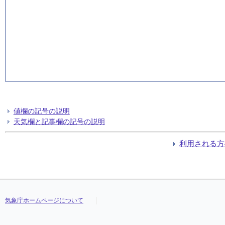
値欄の記号の説明
天気欄と記事欄の記号の説明
利用される方
気象庁ホームページについて