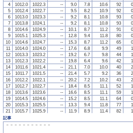
4
4
4
4
1012.0
1012.0
1012.0
1012.0
1022.3
1022.3
1022.3
1022.3
--
--
--
--
9.0
9.0
9.0
9.0
7.8
7.8
7.8
7.8
10.6
10.6
10.6
10.6
92
92
92
92
0
0
0
0
5
5
5
5
1012.4
1012.4
1012.4
1012.4
1022.7
1022.7
1022.7
1022.7
--
--
--
--
9.5
9.5
9.5
9.5
8.2
8.2
8.2
8.2
10.9
10.9
10.9
10.9
92
92
92
92
0
0
0
0
6
6
6
6
1013.0
1013.0
1013.0
1013.0
1023.3
1023.3
1023.3
1023.3
--
--
--
--
9.2
9.2
9.2
9.2
8.1
8.1
8.1
8.1
10.8
10.8
10.8
10.8
93
93
93
93
0
0
0
0
7
7
7
7
1013.8
1013.8
1013.8
1013.8
1024.1
1024.1
1024.1
1024.1
--
--
--
--
9.2
9.2
9.2
9.2
8.1
8.1
8.1
8.1
10.8
10.8
10.8
10.8
93
93
93
93
0
0
0
0
8
8
8
8
1014.6
1014.6
1014.6
1014.6
1024.9
1024.9
1024.9
1024.9
--
--
--
--
10.1
10.1
10.1
10.1
8.7
8.7
8.7
8.7
11.2
11.2
11.2
11.2
91
91
91
91
0
0
0
0
9
9
9
9
1015.1
1015.1
1015.1
1015.1
1025.3
1025.3
1025.3
1025.3
--
--
--
--
12.8
12.8
12.8
12.8
9.4
9.4
9.4
9.4
11.8
11.8
11.8
11.8
80
80
80
80
0
0
0
0
10
10
10
10
1014.6
1014.6
1014.6
1014.6
1024.7
1024.7
1024.7
1024.7
--
--
--
--
15.3
15.3
15.3
15.3
8.7
8.7
8.7
8.7
11.2
11.2
11.2
11.2
65
65
65
65
0
0
0
0
11
11
11
11
1014.0
1014.0
1014.0
1014.0
1024.0
1024.0
1024.0
1024.0
--
--
--
--
17.6
17.6
17.6
17.6
6.8
6.8
6.8
6.8
9.9
9.9
9.9
9.9
49
49
49
49
1
1
1
1
12
12
12
12
1013.3
1013.3
1013.3
1013.3
1023.2
1023.2
1023.2
1023.2
--
--
--
--
19.2
19.2
19.2
19.2
6.7
6.7
6.7
6.7
9.8
9.8
9.8
9.8
44
44
44
44
1
1
1
1
13
13
13
13
1012.3
1012.3
1012.3
1012.3
1022.2
1022.2
1022.2
1022.2
--
--
--
--
19.8
19.8
19.8
19.8
6.4
6.4
6.4
6.4
9.6
9.6
9.6
9.6
42
42
42
42
1
1
1
1
14
14
14
14
1011.6
1011.6
1011.6
1011.6
1021.4
1021.4
1021.4
1021.4
--
--
--
--
21.1
21.1
21.1
21.1
7.0
7.0
7.0
7.0
10.0
10.0
10.0
10.0
40
40
40
40
2
2
2
2
15
15
15
15
1011.7
1011.7
1011.7
1011.7
1021.5
1021.5
1021.5
1021.5
--
--
--
--
21.4
21.4
21.4
21.4
5.7
5.7
5.7
5.7
9.2
9.2
9.2
9.2
36
36
36
36
2
2
2
2
16
16
16
16
1012.2
1012.2
1012.2
1012.2
1022.1
1022.1
1022.1
1022.1
--
--
--
--
20.2
20.2
20.2
20.2
7.2
7.2
7.2
7.2
10.2
10.2
10.2
10.2
43
43
43
43
2
2
2
2
17
17
17
17
1012.7
1012.7
1012.7
1012.7
1022.7
1022.7
1022.7
1022.7
--
--
--
--
18.4
18.4
18.4
18.4
8.5
8.5
8.5
8.5
11.1
11.1
11.1
11.1
52
52
52
52
1
1
1
1
18
18
18
18
1013.6
1013.6
1013.6
1013.6
1023.6
1023.6
1023.6
1023.6
--
--
--
--
16.6
16.6
16.6
16.6
8.5
8.5
8.5
8.5
11.1
11.1
11.1
11.1
59
59
59
59
1
1
1
1
19
19
19
19
1014.5
1014.5
1014.5
1014.5
1024.6
1024.6
1024.6
1024.6
--
--
--
--
15.2
15.2
15.2
15.2
8.5
8.5
8.5
8.5
11.1
11.1
11.1
11.1
64
64
64
64
0
0
0
0
20
20
20
20
1015.3
1015.3
1015.3
1015.3
1025.5
1025.5
1025.5
1025.5
--
--
--
--
13.3
13.3
13.3
13.3
9.4
9.4
9.4
9.4
11.8
11.8
11.8
11.8
77
77
77
77
1
1
1
1
21
21
21
21
1015.7
1015.7
1015.7
1015.7
1025.9
1025.9
1025.9
1025.9
--
--
--
--
11.9
11.9
11.9
11.9
8.9
8.9
8.9
8.9
11.4
11.4
11.4
11.4
82
82
82
82
1
1
1
1
22
22
22
22
1016.2
1016.2
1016.2
1016.2
1026.5
1026.5
1026.5
1026.5
--
--
--
--
11.0
11.0
11.0
11.0
8.9
8.9
8.9
8.9
11.4
11.4
11.4
11.4
87
87
87
87
0
0
0
0
記事
23
23
23
23
1016.6
1016.6
1016.6
1016.6
1026.9
1026.9
1026.9
1026.9
--
--
--
--
9.9
9.9
9.9
9.9
8.1
8.1
8.1
8.1
10.8
10.8
10.8
10.8
89
89
89
89
0
0
0
0
－－－－－－－－－－－
24
24
24
24
1016.8
1016.8
1016.8
1016.8
1027.2
1027.2
1027.2
1027.2
--
--
--
--
8.9
8.9
8.9
8.9
7.5
7.5
7.5
7.5
10.4
10.4
10.4
10.4
91
91
91
91
0
0
0
0