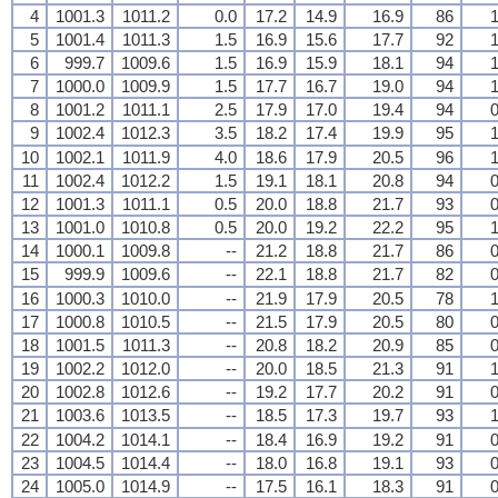
4
1001.3
1011.2
0.0
17.2
14.9
16.9
86
1
5
1001.4
1011.3
1.5
16.9
15.6
17.7
92
1
6
999.7
1009.6
1.5
16.9
15.9
18.1
94
1
7
1000.0
1009.9
1.5
17.7
16.7
19.0
94
1
8
1001.2
1011.1
2.5
17.9
17.0
19.4
94
0
9
1002.4
1012.3
3.5
18.2
17.4
19.9
95
1
10
1002.1
1011.9
4.0
18.6
17.9
20.5
96
1
11
1002.4
1012.2
1.5
19.1
18.1
20.8
94
0
12
1001.3
1011.1
0.5
20.0
18.8
21.7
93
0
13
1001.0
1010.8
0.5
20.0
19.2
22.2
95
1
14
1000.1
1009.8
--
21.2
18.8
21.7
86
0
15
999.9
1009.6
--
22.1
18.8
21.7
82
0
16
1000.3
1010.0
--
21.9
17.9
20.5
78
1
17
1000.8
1010.5
--
21.5
17.9
20.5
80
0
18
1001.5
1011.3
--
20.8
18.2
20.9
85
0
19
1002.2
1012.0
--
20.0
18.5
21.3
91
1
20
1002.8
1012.6
--
19.2
17.7
20.2
91
0
21
1003.6
1013.5
--
18.5
17.3
19.7
93
1
22
1004.2
1014.1
--
18.4
16.9
19.2
91
0
23
1004.5
1014.4
--
18.0
16.8
19.1
93
0
24
1005.0
1014.9
--
17.5
16.1
18.3
91
0