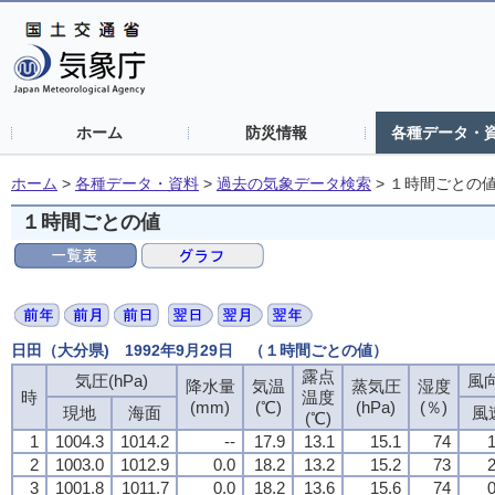
ホーム
防災情報
各種データ・
ホーム
>
各種データ・資料
>
過去の気象データ検索
>
１時間ごとの
１時間ごとの値
日田（大分県) 1992年9月29日 （１時間ごとの値）
露点
気圧(hPa)
風向
降水量
気温
蒸気圧
湿度
時
温度
(mm)
(℃)
(hPa)
(％)
現地
海面
風
(℃)
1
1004.3
1014.2
--
17.9
13.1
15.1
74
1
2
1003.0
1012.9
0.0
18.2
13.2
15.2
73
2
3
1001.8
1011.7
0.0
18.2
13.6
15.6
74
0