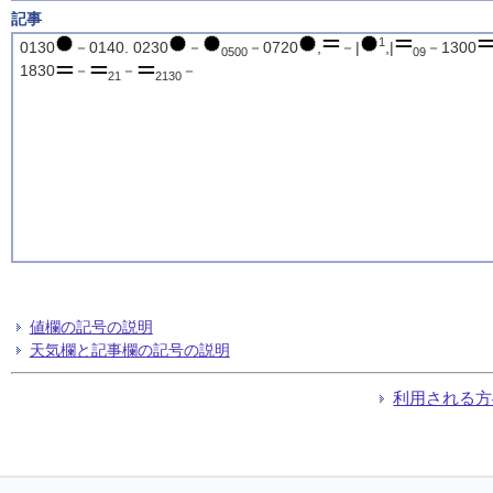
記事
1
0130
－0140. 0230
－
－0720
,
－|
,|
－1300
0500
09
1830
－
－
－
21
2130
値欄の記号の説明
天気欄と記事欄の記号の説明
利用される方