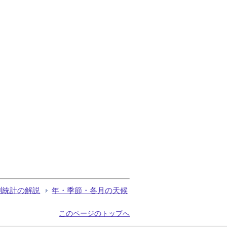
測統計の解説
年・季節・各月の天候
このページのトップへ