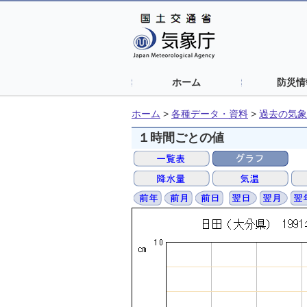
ホーム
防災情
ホーム
>
各種データ・資料
>
過去の気象
１時間ごとの値