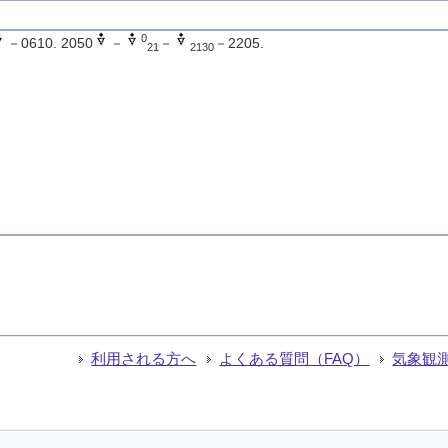
0
－0610. 2050
－
－
－2205.
21
2130
利用される方へ
よくある質問（FAQ）
気象観