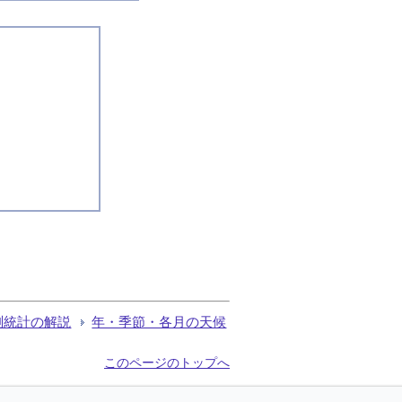
測統計の解説
年・季節・各月の天候
このページのトップへ