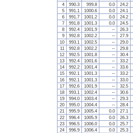
4
990.3
999.8
0.0
24.2
5
991.1
1000.6
0.0
24.1
6
991.7
1001.2
0.0
24.2
7
991.8
1001.3
0.0
24.5
8
992.4
1001.9
--
26.3
9
992.8
1002.2
--
27.9
10
993.1
1002.5
--
29.0
11
992.8
1002.2
--
29.8
12
992.5
1001.8
--
30.4
13
992.4
1001.6
--
33.2
14
992.2
1001.4
--
33.6
15
992.1
1001.3
--
33.2
16
992.1
1001.3
--
33.0
17
992.6
1001.9
--
32.5
18
993.1
1002.4
--
30.6
19
994.0
1003.4
--
29.3
20
995.0
1004.4
--
28.4
21
995.9
1005.4
0.0
27.1
22
996.4
1005.9
0.0
26.3
23
996.5
1006.0
0.0
25.7
24
996.9
1006.4
0.0
25.3