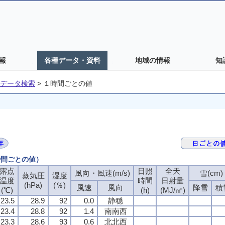
報
各種データ・資料
地域の情報
知
データ検索
>
１時間ごとの値
時間ごとの値）
露点
日照
全天
風向・風速(m/s)
雪(cm)
蒸気圧
湿度
温度
時間
日射量
(hPa)
(％)
風速
風向
降雪
積
(℃)
(h)
(MJ/㎡)
23.5
28.9
92
0.0
静穏
23.4
28.8
92
1.4
南南西
23.3
28.6
93
0.6
北北西