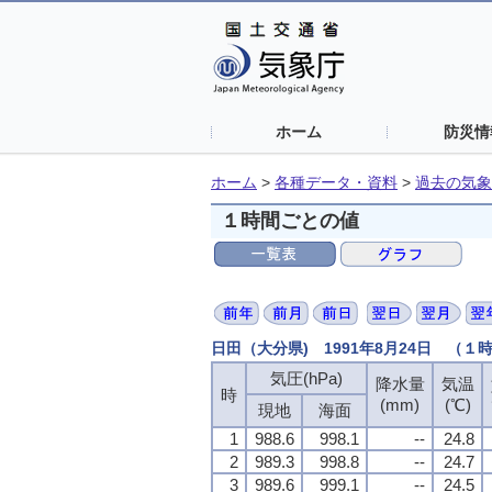
ホーム
防災情
ホーム
>
各種データ・資料
>
過去の気象
１時間ごとの値
日田（大分県) 1991年8月24日 （１
気圧(hPa)
降水量
気温
時
(mm)
(℃)
現地
海面
1
988.6
998.1
--
24.8
2
989.3
998.8
--
24.7
3
989.6
999.1
--
24.5