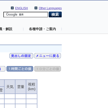
ENGLISH
Other Languages
識・解説
各種申請・ご案内
視程
天気
雲量
(km)
雪