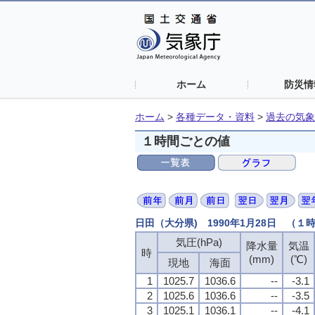
ホーム
防災情
ホーム
>
各種データ・資料
>
過去の気象
１時間ごとの値
日田（大分県) 1990年1月28日 （１
気圧(hPa)
降水量
気温
時
(mm)
(℃)
現地
海面
1
1025.7
1036.6
--
-3.1
2
1025.6
1036.6
--
-3.5
3
1025.1
1036.1
--
-4.1