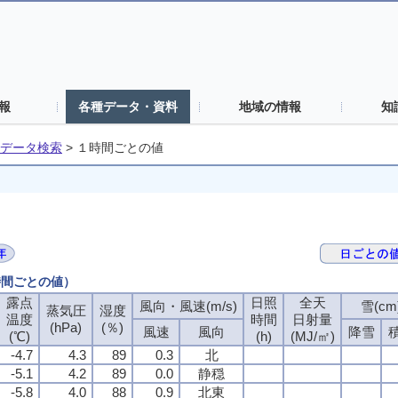
報
各種データ・資料
地域の情報
知
データ検索
>
１時間ごとの値
時間ごとの値）
露点
日照
全天
風向・風速(m/s)
雪(cm
蒸気圧
湿度
温度
時間
日射量
(hPa)
(％)
風速
風向
降雪
(℃)
(h)
(MJ/㎡)
-4.7
4.3
89
0.3
北
-5.1
4.2
89
0.0
静穏
-5.8
4.0
88
0.9
北東