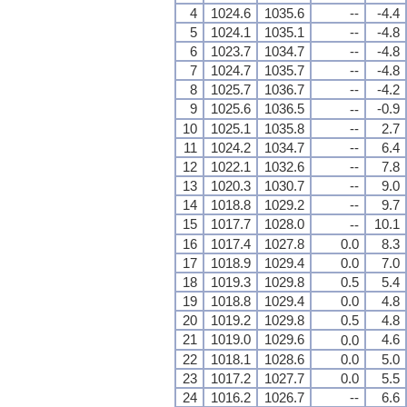
4
1024.6
1035.6
--
-4.4
5
1024.1
1035.1
--
-4.8
6
1023.7
1034.7
--
-4.8
7
1024.7
1035.7
--
-4.8
8
1025.7
1036.7
--
-4.2
9
1025.6
1036.5
-0.9
--
10
1025.1
1035.8
--
2.7
11
1024.2
1034.7
--
6.4
12
1022.1
1032.6
--
7.8
13
1020.3
1030.7
--
9.0
14
1018.8
1029.2
--
9.7
15
1017.7
1028.0
10.1
--
16
1017.4
1027.8
0.0
8.3
17
1018.9
1029.4
0.0
7.0
18
1019.3
1029.8
0.5
5.4
19
1018.8
1029.4
0.0
4.8
20
1019.2
1029.8
0.5
4.8
21
1019.0
1029.6
4.6
0.0
22
1018.1
1028.6
0.0
5.0
23
1017.2
1027.7
0.0
5.5
24
1016.2
1026.7
--
6.6