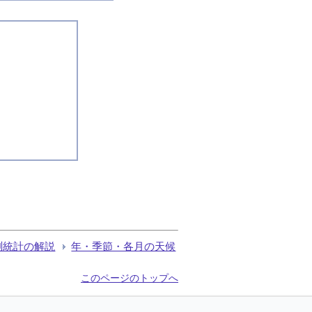
測統計の解説
年・季節・各月の天候
このページのトップへ