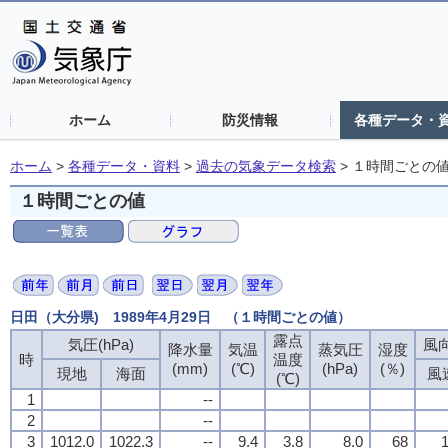
ホーム
防災情報
各種データ・
ホーム
>
各種データ・資料
>
過去の気象データ検索
>
１時間ごとの
１時間ごとの値
日田（大分県) 1989年4月29日 （１時間ごとの値）
露点
露点
露点
露点
気圧(hPa)
気圧(hPa)
気圧(hPa)
気圧(hPa)
風向
風向
風向
風向
降水量
降水量
降水量
降水量
気温
気温
気温
気温
蒸気圧
蒸気圧
蒸気圧
蒸気圧
湿度
湿度
湿度
湿度
時
時
時
時
温度
温度
温度
温度
(mm)
(mm)
(mm)
(mm)
(℃)
(℃)
(℃)
(℃)
(hPa)
(hPa)
(hPa)
(hPa)
(％)
(％)
(％)
(％)
現地
現地
現地
現地
海面
海面
海面
海面
風
風
風
風
(℃)
(℃)
(℃)
(℃)
1
1
1
1
--
--
--
--
2
2
2
2
--
--
--
--
3
3
3
3
1012.0
1012.0
1012.0
1012.0
1022.3
1022.3
1022.3
1022.3
--
--
--
--
9.4
9.4
9.4
9.4
3.8
3.8
3.8
3.8
8.0
8.0
8.0
8.0
68
68
68
68
1
1
1
1