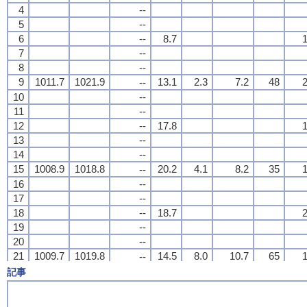
4
4
4
4
--
--
--
--
5
5
5
5
--
--
--
--
6
6
6
6
--
--
--
--
8.7
8.7
8.7
8.7
1
1
1
1
7
7
7
7
--
--
--
--
8
8
8
8
--
--
--
--
9
9
9
9
1011.7
1011.7
1011.7
1011.7
1021.9
1021.9
1021.9
1021.9
13.1
13.1
13.1
13.1
2.3
2.3
2.3
2.3
7.2
7.2
7.2
7.2
48
48
48
48
2
2
2
2
--
--
--
--
10
10
10
10
--
--
--
--
11
11
11
11
--
--
--
--
12
12
12
12
--
--
--
--
17.8
17.8
17.8
17.8
1
1
1
1
13
13
13
13
--
--
--
--
14
14
14
14
--
--
--
--
15
15
15
15
1008.9
1008.9
1008.9
1008.9
1018.8
1018.8
1018.8
1018.8
20.2
20.2
20.2
20.2
4.1
4.1
4.1
4.1
8.2
8.2
8.2
8.2
35
35
35
35
1
1
1
1
--
--
--
--
16
16
16
16
--
--
--
--
17
17
17
17
--
--
--
--
18
18
18
18
--
--
--
--
18.7
18.7
18.7
18.7
2
2
2
2
19
19
19
19
--
--
--
--
20
20
20
20
--
--
--
--
21
21
21
21
1009.7
1009.7
1009.7
1009.7
1019.8
1019.8
1019.8
1019.8
14.5
14.5
14.5
14.5
8.0
8.0
8.0
8.0
10.7
10.7
10.7
10.7
65
65
65
65
1
1
1
1
--
--
--
--
22
22
22
22
--
--
--
--
記事
23
23
23
23
--
--
--
--
24
24
24
24
--
--
--
--
13.2
13.2
13.2
13.2
0
0
0
0