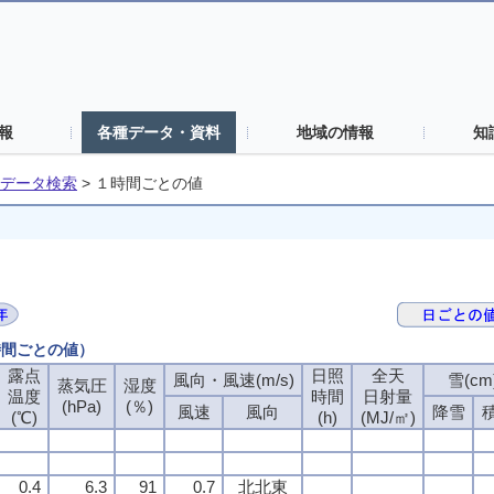
報
各種データ・資料
地域の情報
知
データ検索
>
１時間ごとの値
時間ごとの値）
露点
日照
全天
風向・風速(m/s)
雪(cm
蒸気圧
湿度
温度
時間
日射量
(hPa)
(％)
風速
風向
降雪
(℃)
(h)
(MJ/㎡)
0.4
6.3
91
0.7
北北東