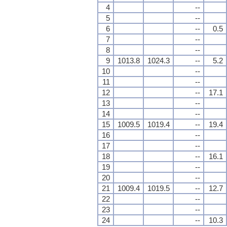
4
--
5
--
6
--
0.5
7
--
8
--
9
1013.8
1024.3
--
5.2
10
--
11
--
12
--
17.1
13
--
14
--
15
1009.5
1019.4
--
19.4
16
--
17
--
18
--
16.1
19
--
20
--
21
1009.4
1019.5
--
12.7
22
--
23
--
24
--
10.3