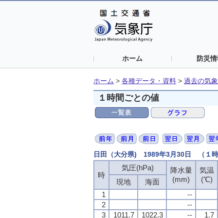
ホーム
防災情
ホーム
>
各種データ・資料
>
過去の気象
１時間ごとの値
日田（大分県) 1989年3月30日 （１
気圧(hPa)
降水量
気温
時
(mm)
(℃)
現地
海面
1
--
2
--
3
1011.7
1022.3
--
1.7