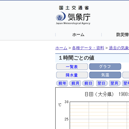
ホーム
防災情
ホーム
>
各種データ・資料
>
過去の気象
１時間ごとの値