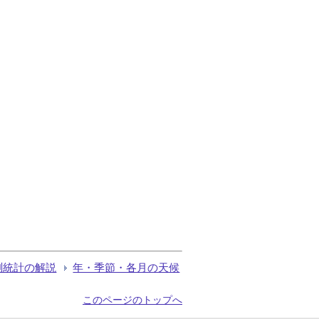
測統計の解説
年・季節・各月の天候
このページのトップへ