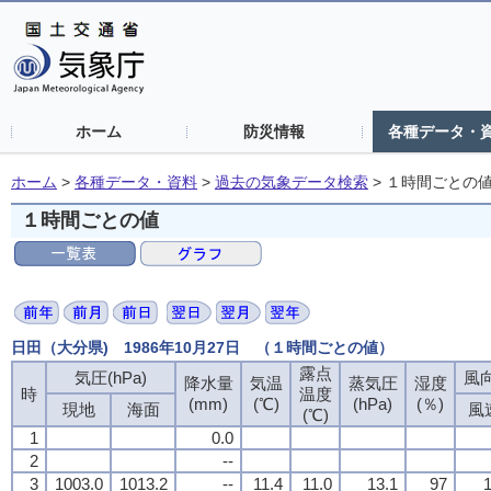
ホーム
防災情報
各種データ・
ホーム
>
各種データ・資料
>
過去の気象データ検索
>
１時間ごとの
１時間ごとの値
日田（大分県) 1986年10月27日 （１時間ごとの値）
露点
気圧(hPa)
風向
降水量
気温
蒸気圧
湿度
時
温度
(mm)
(℃)
(hPa)
(％)
現地
海面
風
(℃)
1
0.0
2
--
3
1003.0
1013.2
--
11.4
11.0
13.1
97
1