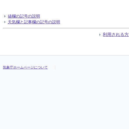
値欄の記号の説明
天気欄と記事欄の記号の説明
利用される方
気象庁ホームページについて