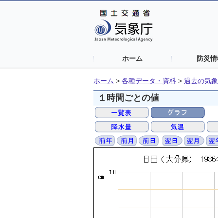
ホーム
防災情
ホーム
>
各種データ・資料
>
過去の気象
１時間ごとの値