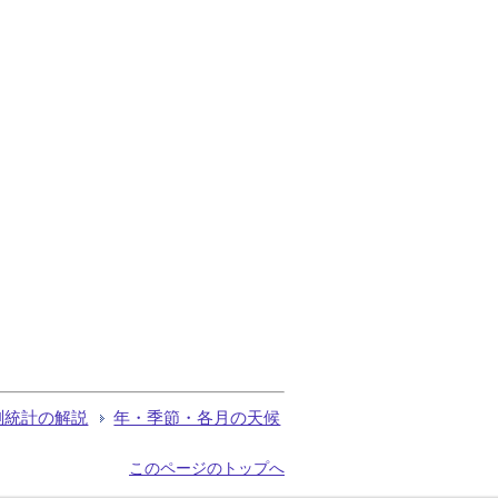
測統計の解説
年・季節・各月の天候
このページのトップへ