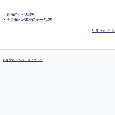
値欄の記号の説明
天気欄と記事欄の記号の説明
利用される方
気象庁ホームページについて