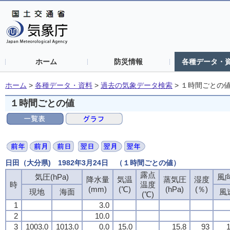
ホーム
防災情報
各種データ・
ホーム
>
各種データ・資料
>
過去の気象データ検索
>
１時間ごとの
１時間ごとの値
日田（大分県) 1982年3月24日 （１時間ごとの値）
露点
気圧(hPa)
風向
降水量
気温
蒸気圧
湿度
時
温度
(mm)
(℃)
(hPa)
(％)
現地
海面
風
(℃)
1
3.0
2
10.0
3
1003.0
1013.0
0.0
15.0
15.8
93
1