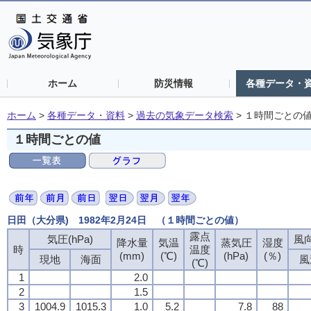
ホーム
防災情報
各種データ・
ホーム
>
各種データ・資料
>
過去の気象データ検索
>
１時間ごとの
１時間ごとの値
日田（大分県) 1982年2月24日 （１時間ごとの値）
露点
気圧(hPa)
風向
降水量
気温
蒸気圧
湿度
時
温度
(mm)
(℃)
(hPa)
(％)
現地
海面
風
(℃)
1
2.0
2
1.5
3
1004.9
1015.3
1.0
5.2
7.8
88