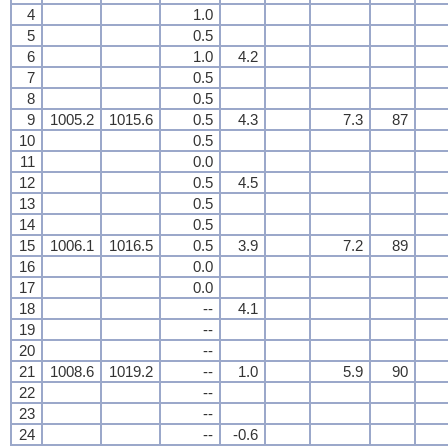
4
1.0
5
0.5
6
1.0
4.2
7
0.5
8
0.5
9
1005.2
1015.6
0.5
4.3
7.3
87
10
0.5
11
0.0
12
0.5
4.5
13
0.5
14
0.5
15
1006.1
1016.5
0.5
3.9
7.2
89
16
0.0
17
0.0
18
--
4.1
19
--
20
--
21
1008.6
1019.2
--
1.0
5.9
90
22
--
23
--
24
--
-0.6