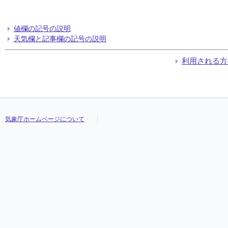
値欄の記号の説明
天気欄と記事欄の記号の説明
利用される方
気象庁ホームページについて