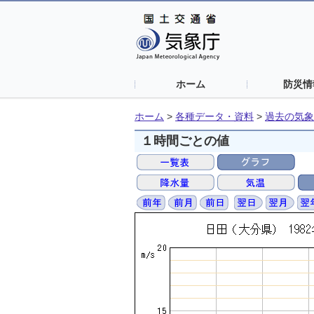
ホーム
防災情
ホーム
>
各種データ・資料
>
過去の気象
１時間ごとの値