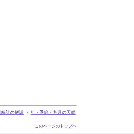
測統計の解説
年・季節・各月の天候
このページのトップへ