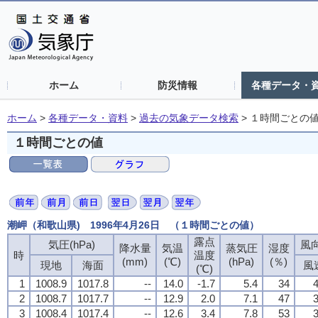
ホーム
防災情報
各種データ・
ホーム
>
各種データ・資料
>
過去の気象データ検索
>
１時間ごとの
１時間ごとの値
潮岬（和歌山県) 1996年4月26日 （１時間ごとの値）
露点
気圧(hPa)
風向
降水量
気温
蒸気圧
湿度
時
温度
(mm)
(℃)
(hPa)
(％)
現地
海面
風
(℃)
1
1008.9
1017.8
--
14.0
-1.7
5.4
34
4
2
1008.7
1017.7
--
12.9
2.0
7.1
47
3
3
1008.4
1017.4
--
12.6
3.4
7.8
53
3