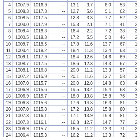
4
1007.9
1016.9
--
13.1
3.7
8.0
53
3
5
1008.3
1017.3
--
12.7
5.6
9.1
62
2
6
1008.5
1017.5
--
12.8
3.3
7.7
52
3
7
1009.0
1017.9
--
15.3
2.1
7.1
41
2
8
1009.4
1018.3
--
16.4
2.2
7.2
38
2
9
1009.5
1018.3
--
17.2
5.5
9.0
46
2
10
1009.7
1018.5
--
17.8
11.6
13.7
67
1
11
1009.4
1018.2
--
18.4
11.3
13.4
63
1
12
1009.1
1017.9
--
18.4
12.6
14.6
69
2
13
1008.7
1017.5
--
18.6
12.3
14.3
67
2
14
1008.1
1016.8
--
20.0
11.2
13.3
57
2
15
1007.2
1015.9
--
20.1
11.6
13.7
58
3
16
1007.0
1015.7
--
20.0
12.8
14.8
63
4
17
1006.9
1015.6
--
19.5
13.4
15.4
68
3
18
1006.9
1015.7
--
18.0
13.8
15.8
76
3
19
1006.8
1015.6
--
17.6
14.3
16.3
81
3
20
1007.0
1015.8
--
17.2
13.8
15.8
80
3
21
1007.3
1016.1
--
17.1
13.9
15.9
81
3
22
1007.3
1016.1
--
16.8
12.7
14.7
77
2
23
1006.9
1015.7
--
16.5
11.2
13.3
71
2
24
1006.4
1015.3
--
16.2
11.2
13.3
72
3