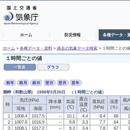
ホーム
防災情報
各種データ・
ホーム
>
各種データ・資料
>
過去の気象データ検索
>
１時間ごとの
１時間ごとの値
潮岬（和歌山県) 1996年3月26日 （１時間ごとの値）
露点
気圧(hPa)
風向
降水量
気温
蒸気圧
湿度
時
温度
(mm)
(℃)
(hPa)
(％)
現地
海面
風
(℃)
1
1008.4
1017.5
--
10.1
4.4
8.4
68
2
2
1007.8
1016.9
--
9.8
3.3
7.7
64
2
3
1008.1
1017.2
--
9.3
3.4
7.8
67
3