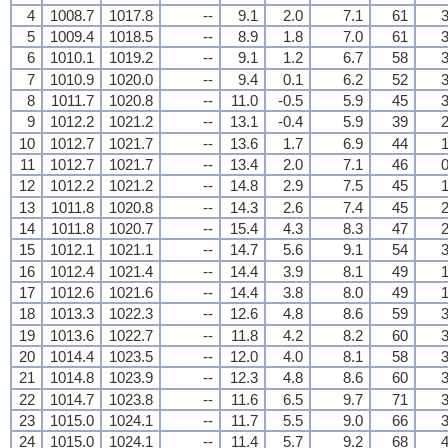
4
1008.7
1017.8
--
9.1
2.0
7.1
61
3
5
1009.4
1018.5
--
8.9
1.8
7.0
61
3
6
1010.1
1019.2
--
9.1
1.2
6.7
58
3
7
1010.9
1020.0
--
9.4
0.1
6.2
52
3
8
1011.7
1020.8
--
11.0
-0.5
5.9
45
3
9
1012.2
1021.2
--
13.1
-0.4
5.9
39
2
10
1012.7
1021.7
--
13.6
1.7
6.9
44
1
11
1012.7
1021.7
--
13.4
2.0
7.1
46
0
12
1012.2
1021.2
--
14.8
2.9
7.5
45
1
13
1011.8
1020.8
--
14.3
2.6
7.4
45
2
14
1011.8
1020.7
--
15.4
4.3
8.3
47
2
15
1012.1
1021.1
--
14.7
5.6
9.1
54
3
16
1012.4
1021.4
--
14.4
3.9
8.1
49
1
17
1012.6
1021.6
--
14.4
3.8
8.0
49
1
18
1013.3
1022.3
--
12.6
4.8
8.6
59
3
19
1013.6
1022.7
--
11.8
4.2
8.2
60
3
20
1014.4
1023.5
--
12.0
4.0
8.1
58
3
21
1014.8
1023.9
--
12.3
4.8
8.6
60
3
22
1014.7
1023.8
--
11.6
6.5
9.7
71
3
23
1015.0
1024.1
--
11.7
5.5
9.0
66
3
24
1015.0
1024.1
--
11.4
5.7
9.2
68
4