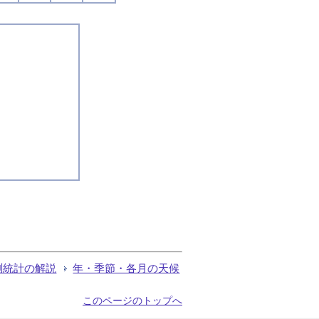
測統計の解説
年・季節・各月の天候
このページのトップへ