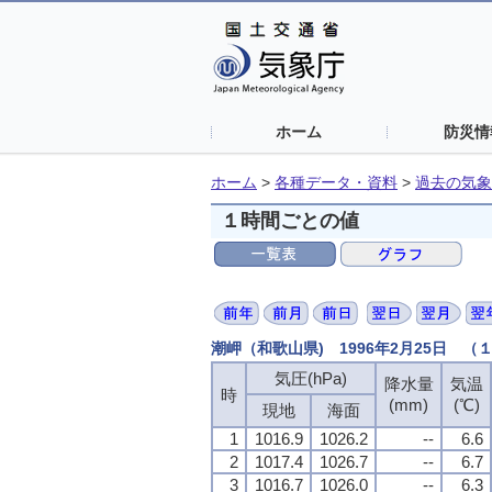
ホーム
防災情
ホーム
>
各種データ・資料
>
過去の気象
１時間ごとの値
潮岬（和歌山県) 1996年2月25日 
気圧(hPa)
降水量
気温
時
(mm)
(℃)
現地
海面
1
1016.9
1026.2
--
6.6
2
1017.4
1026.7
--
6.7
3
1016.7
1026.0
--
6.3