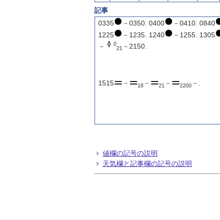
記事
0335
－0350. 0400
－0410. 0840
1225
－1235. 1240
－1255. 1305
0
－
－2150.
21
1515
－
－
－
－.
18
21
2200
値欄の記号の説明
天気欄と記事欄の記号の説明