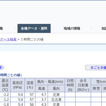
報
各種データ・資料
地域の情報
知
データ検索
>
１時間ごとの値
（１時間ごとの値）
露点
日照
全天
風向・風速(m/s)
雪(cm
蒸気圧
湿度
温度
時間
日射量
(hPa)
(％)
風速
風向
降雪
(℃)
(h)
(MJ/㎡)
-1.2
5.6
57
4.7
北東
-1.2
5.6
57
3.7
北北東
-1.8
5.4
56
4.3
北東