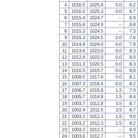
4
1016.5
1025.8
0.0
6.2
5
1016.0
1025.3
0.0
6.7
6
1015.4
1024.7
--
6.9
7
1015.6
1024.9
--
6.8
8
1015.3
1024.5
--
7.3
9
1015.3
1024.5
0.0
7.6
10
1014.8
1024.0
0.0
7.9
11
1013.8
1023.0
0.0
8.3
12
1012.8
1022.0
0.0
8.0
13
1011.3
1020.5
0.0
8.3
14
1010.5
1019.7
0.0
8.0
15
1008.5
1017.6
0.0
8.1
16
1007.3
1016.4
0.0
8.2
17
1006.7
1015.8
1.5
7.9
18
1005.7
1014.8
1.5
8.4
19
1003.7
1012.8
3.5
8.7
20
1002.4
1011.5
3.5
8.7
21
1003.2
1012.3
1.5
9.0
22
1003.2
1012.3
1.5
8.2
23
1003.2
1012.3
--
8.9
24
1003.6
1012.7
--
9.5