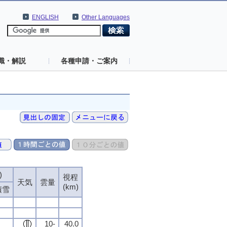
ENGLISH
Other Languages
識・解説
各種申請・ご案内
)
視程
天気
雲量
(km)
積雪
10-
40.0