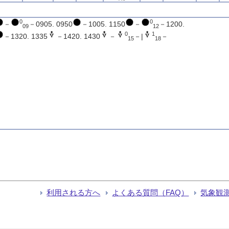
0
0
－
－0905. 0950
－1005. 1150
－
－1200.
09
12
0
1
－1320. 1335
－1420. 1430
－
－|
－
15
18
利用される方へ
よくある質問（FAQ）
気象観