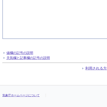
値欄の記号の説明
天気欄と記事欄の記号の説明
利用される方
気象庁ホームページについて