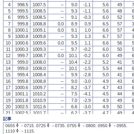
4
4
4
4
998.5
998.5
998.5
998.5
1007.5
1007.5
1007.5
1007.5
--
--
--
--
9.0
9.0
9.0
9.0
-1.1
-1.1
-1.1
-1.1
5.6
5.6
5.6
5.6
49
49
49
49
7
7
7
7
5
5
5
5
999.5
999.5
999.5
999.5
1008.5
1008.5
1008.5
1008.5
--
--
--
--
9.3
9.3
9.3
9.3
-1.1
-1.1
-1.1
-1.1
5.6
5.6
5.6
5.6
48
48
48
48
6
6
6
6
6
6
6
6
999.5
999.5
999.5
999.5
1008.5
1008.5
1008.5
1008.5
--
--
--
--
9.1
9.1
9.1
9.1
-0.3
-0.3
-0.3
-0.3
6.0
6.0
6.0
6.0
52
52
52
52
5
5
5
5
7
7
7
7
999.8
999.8
999.8
999.8
1008.8
1008.8
1008.8
1008.8
0.0
0.0
0.0
0.0
8.9
8.9
8.9
8.9
0.9
0.9
0.9
0.9
6.5
6.5
6.5
6.5
57
57
57
57
3
3
3
3
8
8
8
8
1000.1
1000.1
1000.1
1000.1
1009.1
1009.1
1009.1
1009.1
0.0
0.0
0.0
0.0
9.1
9.1
9.1
9.1
1.0
1.0
1.0
1.0
6.6
6.6
6.6
6.6
57
57
57
57
4
4
4
4
9
9
9
9
1000.8
1000.8
1000.8
1000.8
1009.8
1009.8
1009.8
1009.8
--
--
--
--
9.3
9.3
9.3
9.3
1.3
1.3
1.3
1.3
6.7
6.7
6.7
6.7
57
57
57
57
3
3
3
3
10
10
10
10
1000.6
1000.6
1000.6
1000.6
1009.6
1009.6
1009.6
1009.6
0.0
0.0
0.0
0.0
9.5
9.5
9.5
9.5
1.1
1.1
1.1
1.1
6.6
6.6
6.6
6.6
56
56
56
56
5
5
5
5
11
11
11
11
1000.3
1000.3
1000.3
1000.3
1009.3
1009.3
1009.3
1009.3
--
--
--
--
9.7
9.7
9.7
9.7
-0.2
-0.2
-0.2
-0.2
6.0
6.0
6.0
6.0
50
50
50
50
5
5
5
5
12
12
12
12
999.7
999.7
999.7
999.7
1008.7
1008.7
1008.7
1008.7
0.0
0.0
0.0
0.0
10.1
10.1
10.1
10.1
-0.2
-0.2
-0.2
-0.2
6.0
6.0
6.0
6.0
49
49
49
49
6
6
6
6
13
13
13
13
999.0
999.0
999.0
999.0
1008.0
1008.0
1008.0
1008.0
--
--
--
--
10.4
10.4
10.4
10.4
-2.2
-2.2
-2.2
-2.2
5.2
5.2
5.2
5.2
41
41
41
41
5
5
5
5
14
14
14
14
999.0
999.0
999.0
999.0
1008.0
1008.0
1008.0
1008.0
--
--
--
--
10.1
10.1
10.1
10.1
-1.5
-1.5
-1.5
-1.5
5.5
5.5
5.5
5.5
44
44
44
44
6
6
6
6
15
15
15
15
999.4
999.4
999.4
999.4
1008.4
1008.4
1008.4
1008.4
--
--
--
--
9.9
9.9
9.9
9.9
-2.8
-2.8
-2.8
-2.8
5.0
5.0
5.0
5.0
41
41
41
41
6
6
6
6
16
16
16
16
999.8
999.8
999.8
999.8
1008.8
1008.8
1008.8
1008.8
--
--
--
--
9.0
9.0
9.0
9.0
-3.0
-3.0
-3.0
-3.0
4.9
4.9
4.9
4.9
43
43
43
43
6
6
6
6
17
17
17
17
1000.6
1000.6
1000.6
1000.6
1009.7
1009.7
1009.7
1009.7
--
--
--
--
8.2
8.2
8.2
8.2
-3.7
-3.7
-3.7
-3.7
4.7
4.7
4.7
4.7
43
43
43
43
6
6
6
6
18
18
18
18
1001.1
1001.1
1001.1
1001.1
1010.2
1010.2
1010.2
1010.2
--
--
--
--
7.5
7.5
7.5
7.5
-4.1
-4.1
-4.1
-4.1
4.5
4.5
4.5
4.5
44
44
44
44
8
8
8
8
19
19
19
19
1001.8
1001.8
1001.8
1001.8
1010.9
1010.9
1010.9
1010.9
--
--
--
--
7.0
7.0
7.0
7.0
-2.9
-2.9
-2.9
-2.9
4.9
4.9
4.9
4.9
49
49
49
49
6
6
6
6
20
20
20
20
1002.5
1002.5
1002.5
1002.5
1011.6
1011.6
1011.6
1011.6
--
--
--
--
6.6
6.6
6.6
6.6
-3.0
-3.0
-3.0
-3.0
4.9
4.9
4.9
4.9
50
50
50
50
5
5
5
5
21
21
21
21
1002.5
1002.5
1002.5
1002.5
1011.7
1011.7
1011.7
1011.7
--
--
--
--
6.2
6.2
6.2
6.2
-3.7
-3.7
-3.7
-3.7
4.7
4.7
4.7
4.7
49
49
49
49
4
4
4
4
記事
22
22
22
22
1002.2
1002.2
1002.2
1002.2
1011.4
1011.4
1011.4
1011.4
--
--
--
--
6.2
6.2
6.2
6.2
-4.9
-4.9
-4.9
-4.9
4.3
4.3
4.3
4.3
45
45
45
45
4
4
4
4
23
23
23
23
1002.1
1002.1
1002.1
1002.1
1011.2
1011.2
1011.2
1011.2
--
--
--
--
6.6
6.6
6.6
6.6
-3.7
-3.7
-3.7
-3.7
4.7
4.7
4.7
4.7
48
48
48
48
4
4
4
4
0655
－0715. 0725
－0735. 0755
－0800. 0950
－0955.
1110
－1115.
24
24
24
24
1001.8
1001.8
1001.8
1001.8
1010.9
1010.9
1010.9
1010.9
--
--
--
--
6.5
6.5
6.5
6.5
-4.3
-4.3
-4.3
-4.3
4.4
4.4
4.4
4.4
46
46
46
46
4
4
4
4