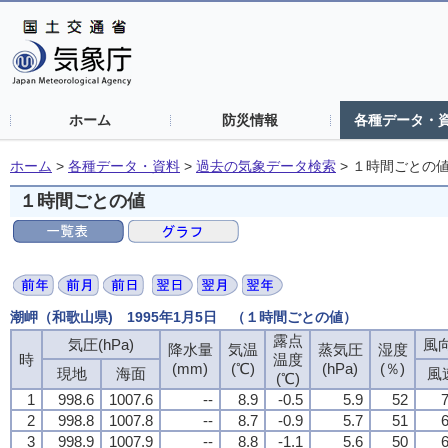
ホーム
防災情報
各種データ・
ホーム
>
各種データ・資料
>
過去の気象データ検索
>
１時間ごとの
１時間ごとの値
潮岬（和歌山県) 1995年1月5日 （１時間ごとの値）
露点
露点
露点
露点
気圧(hPa)
気圧(hPa)
気圧(hPa)
気圧(hPa)
風向
風向
風向
風向
降水量
降水量
降水量
降水量
気温
気温
気温
気温
蒸気圧
蒸気圧
蒸気圧
蒸気圧
湿度
湿度
湿度
湿度
時
時
時
時
温度
温度
温度
温度
(mm)
(mm)
(mm)
(mm)
(℃)
(℃)
(℃)
(℃)
(hPa)
(hPa)
(hPa)
(hPa)
(％)
(％)
(％)
(％)
現地
現地
現地
現地
海面
海面
海面
海面
風
風
風
風
(℃)
(℃)
(℃)
(℃)
1
1
1
1
998.6
998.6
998.6
998.6
1007.6
1007.6
1007.6
1007.6
--
--
--
--
8.9
8.9
8.9
8.9
-0.5
-0.5
-0.5
-0.5
5.9
5.9
5.9
5.9
52
52
52
52
7
7
7
7
2
2
2
2
998.8
998.8
998.8
998.8
1007.8
1007.8
1007.8
1007.8
--
--
--
--
8.7
8.7
8.7
8.7
-0.9
-0.9
-0.9
-0.9
5.7
5.7
5.7
5.7
51
51
51
51
6
6
6
6
3
3
3
3
998.9
998.9
998.9
998.9
1007.9
1007.9
1007.9
1007.9
--
--
--
--
8.8
8.8
8.8
8.8
-1.1
-1.1
-1.1
-1.1
5.6
5.6
5.6
5.6
50
50
50
50
6
6
6
6