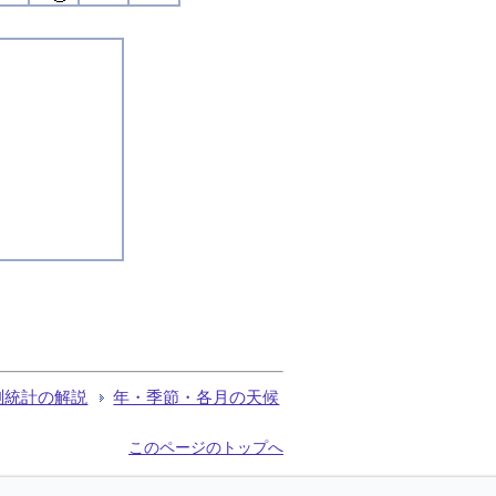
測統計の解説
年・季節・各月の天候
このページのトップへ