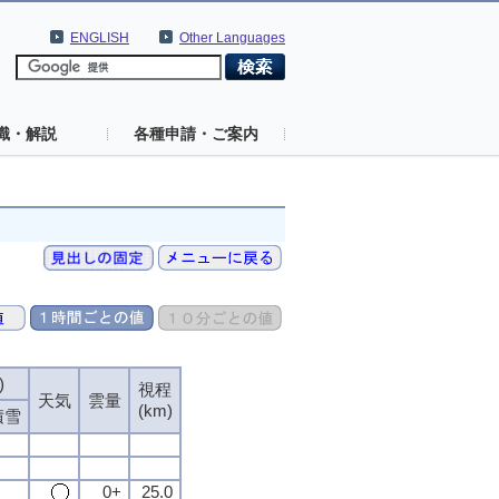
ENGLISH
Other Languages
識・解説
各種申請・ご案内
)
視程
天気
雲量
(km)
積雪
0+
25.0