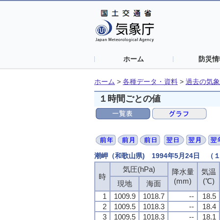
ホーム
防災情
ホーム
>
各種データ・資料
>
過去の気象
１時間ごとの値
潮岬（和歌山県) 1994年5月24日 
気圧(hPa)
降水量
気温
時
(mm)
(℃)
現地
海面
1
1009.9
1018.7
--
18.5
2
1009.5
1018.3
--
18.4
3
1009.5
1018.3
--
18.1