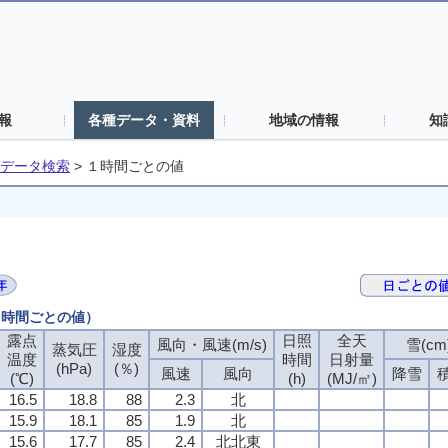
報
各種データ・資料
地域の情報
知
データ検索
>
１時間ごとの値
（１時間ごとの値）
露点
日照
全天
風向・風速(m/s)
雪(cm
蒸気圧
湿度
温度
時間
日射量
(hPa)
(％)
風速
風向
降雪
(℃)
(h)
(MJ/㎡)
16.5
18.8
88
2.3
北
15.9
18.1
85
1.9
北
15.6
17.7
85
2.4
北北東