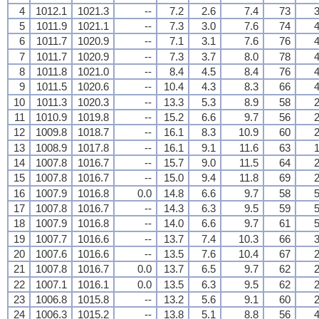
4
1012.1
1021.3
--
7.2
2.6
7.4
73
3
5
1011.9
1021.1
--
7.3
3.0
7.6
74
4
6
1011.7
1020.9
--
7.1
3.1
7.6
76
4
7
1011.7
1020.9
--
7.3
3.7
8.0
78
4
8
1011.8
1021.0
--
8.4
4.5
8.4
76
4
9
1011.5
1020.6
--
10.4
4.3
8.3
66
4
10
1011.3
1020.3
--
13.3
5.3
8.9
58
2
11
1010.9
1019.8
--
15.2
6.6
9.7
56
2
12
1009.8
1018.7
--
16.1
8.3
10.9
60
2
13
1008.9
1017.8
--
16.1
9.1
11.6
63
1
14
1007.8
1016.7
--
15.7
9.0
11.5
64
2
15
1007.8
1016.7
--
15.0
9.4
11.8
69
2
16
1007.9
1016.8
0.0
14.8
6.6
9.7
58
5
17
1007.8
1016.7
--
14.3
6.3
9.5
59
5
18
1007.9
1016.8
--
14.0
6.6
9.7
61
5
19
1007.7
1016.6
--
13.7
7.4
10.3
66
3
20
1007.6
1016.6
--
13.5
7.6
10.4
67
2
21
1007.8
1016.7
0.0
13.7
6.5
9.7
62
2
22
1007.1
1016.1
0.0
13.5
6.3
9.5
62
2
23
1006.8
1015.8
--
13.2
5.6
9.1
60
2
24
1006.3
1015.2
--
13.8
5.1
8.8
56
4