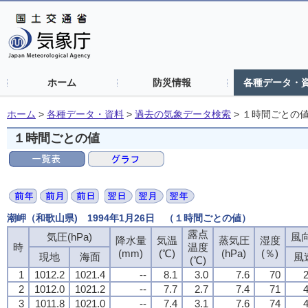
ホーム
防災情報
各種データ・
ホーム
>
各種データ・資料
>
過去の気象データ検索
>
１時間ごとの
１時間ごとの値
潮岬（和歌山県) 1994年1月26日 （１時間ごとの値）
露点
気圧(hPa)
風向
降水量
気温
蒸気圧
湿度
時
温度
(mm)
(℃)
(hPa)
(％)
現地
海面
風
(℃)
1
1012.2
1021.4
--
8.1
3.0
7.6
70
2
2
1012.0
1021.2
--
7.7
2.7
7.4
71
4
3
1011.8
1021.0
--
7.4
3.1
7.6
74
4