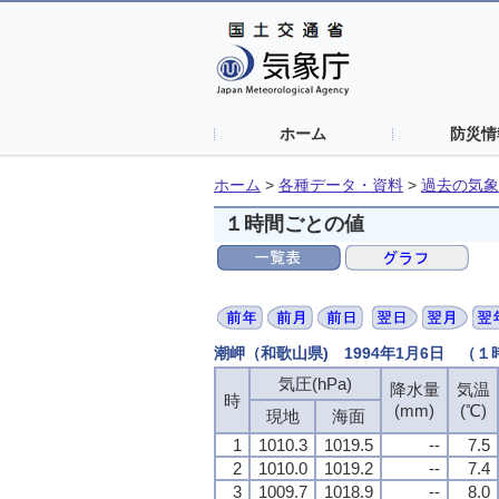
ホーム
防災情
ホーム
>
各種データ・資料
>
過去の気象
１時間ごとの値
潮岬（和歌山県) 1994年1月6日 （
気圧(hPa)
気圧(hPa)
気圧(hPa)
気圧(hPa)
降水量
降水量
降水量
降水量
気温
気温
気温
気温
時
時
時
時
(mm)
(mm)
(mm)
(mm)
(℃)
(℃)
(℃)
(℃)
現地
現地
現地
現地
海面
海面
海面
海面
1
1
1
1
1010.3
1010.3
1010.3
1010.3
1019.5
1019.5
1019.5
1019.5
--
--
--
--
7.5
7.5
7.5
7.5
2
2
2
2
1010.0
1010.0
1010.0
1010.0
1019.2
1019.2
1019.2
1019.2
--
--
--
--
7.4
7.4
7.4
7.4
3
3
3
3
1009.7
1009.7
1009.7
1009.7
1018.9
1018.9
1018.9
1018.9
--
--
--
--
8.0
8.0
8.0
8.0