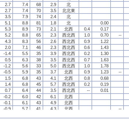
2.7
2.7
2.7
2.7
7.4
7.4
7.4
7.4
68
68
68
68
2.9
2.9
2.9
2.9
北
北
北
北
2.7
2.7
2.7
2.7
7.4
7.4
7.4
7.4
70
70
70
70
3.5
3.5
3.5
3.5
北北東
北北東
北北東
北北東
3.5
3.5
3.5
3.5
7.9
7.9
7.9
7.9
74
74
74
74
2.4
2.4
2.4
2.4
北
北
北
北
5.1
5.1
5.1
5.1
8.8
8.8
8.8
8.8
81
81
81
81
1.8
1.8
1.8
1.8
北
北
北
北
0.00
0.00
0.00
0.00
5.3
5.3
5.3
5.3
8.9
8.9
8.9
8.9
73
73
73
73
2.1
2.1
2.1
2.1
北西
北西
北西
北西
0.4
0.4
0.4
0.4
0.17
0.17
0.17
0.17
5.2
5.2
5.2
5.2
8.8
8.8
8.8
8.8
65
65
65
65
2.3
2.3
2.3
2.3
西北西
西北西
西北西
西北西
1.0
1.0
1.0
1.0
0.70
0.70
0.70
0.70
--
--
--
--
4.3
4.3
4.3
4.3
8.3
8.3
8.3
8.3
56
56
56
56
2.6
2.6
2.6
2.6
西北西
西北西
西北西
西北西
0.9
0.9
0.9
0.9
1.22
1.22
1.22
1.22
2.0
2.0
2.0
2.0
7.1
7.1
7.1
7.1
46
46
46
46
2.3
2.3
2.3
2.3
西北西
西北西
西北西
西北西
0.6
0.6
0.6
0.6
1.43
1.43
1.43
1.43
-1.4
-1.4
-1.4
-1.4
5.5
5.5
5.5
5.5
35
35
35
35
3.9
3.9
3.9
3.9
西北西
西北西
西北西
西北西
0.2
0.2
0.2
0.2
1.30
1.30
1.30
1.30
0.5
0.5
0.5
0.5
6.3
6.3
6.3
6.3
38
38
38
38
3.5
3.5
3.5
3.5
西北西
西北西
西北西
西北西
0.7
0.7
0.7
0.7
1.63
1.63
1.63
1.63
-1.2
-1.2
-1.2
-1.2
5.6
5.6
5.6
5.6
33
33
33
33
5.0
5.0
5.0
5.0
西北西
西北西
西北西
西北西
1.0
1.0
1.0
1.0
1.78
1.78
1.78
1.78
-0.5
-0.5
-0.5
-0.5
5.9
5.9
5.9
5.9
35
35
35
35
3.7
3.7
3.7
3.7
北西
北西
北西
北西
0.9
0.9
0.9
0.9
1.23
1.23
1.23
1.23
--
--
--
--
1.5
1.5
1.5
1.5
6.8
6.8
6.8
6.8
43
43
43
43
4.1
4.1
4.1
4.1
北西
北西
北西
北西
0.8
0.8
0.8
0.8
0.68
0.68
0.68
0.68
1.4
1.4
1.4
1.4
6.8
6.8
6.8
6.8
45
45
45
45
5.7
5.7
5.7
5.7
西北西
西北西
西北西
西北西
0.2
0.2
0.2
0.2
0.19
0.19
0.19
0.19
0.7
0.7
0.7
0.7
6.4
6.4
6.4
6.4
44
44
44
44
3.5
3.5
3.5
3.5
西北西
西北西
西北西
西北西
--
--
--
--
0.01
0.01
0.01
0.01
-0.2
-0.2
-0.2
-0.2
6.0
6.0
6.0
6.0
42
42
42
42
6.1
6.1
6.1
6.1
北西
北西
北西
北西
-0.1
-0.1
-0.1
-0.1
6.1
6.1
6.1
6.1
43
43
43
43
4.9
4.9
4.9
4.9
北西
北西
北西
北西
-0.9
-0.9
-0.9
-0.9
5.7
5.7
5.7
5.7
41
41
41
41
4.3
4.3
4.3
4.3
北西
北西
北西
北西
--
--
--
--
-0.4
-0.4
-0.4
-0.4
5.9
5.9
5.9
5.9
43
43
43
43
4.3
4.3
4.3
4.3
北西
北西
北西
北西
-0.2
-0.2
-0.2
-0.2
6.0
6.0
6.0
6.0
45
45
45
45
4.0
4.0
4.0
4.0
北北西
北北西
北北西
北北西
0.8
0.8
0.8
0.8
6.5
6.5
6.5
6.5
50
50
50
50
6.7
6.7
6.7
6.7
北北西
北北西
北北西
北北西