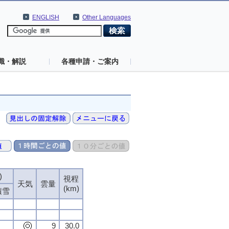
ENGLISH
Other Languages
識・解説
各種申請・ご案内
)
)
)
)
視程
視程
視程
視程
天気
天気
天気
天気
雲量
雲量
雲量
雲量
(km)
(km)
(km)
(km)
積雪
積雪
積雪
積雪
9
9
9
9
30.0
30.0
30.0
30.0