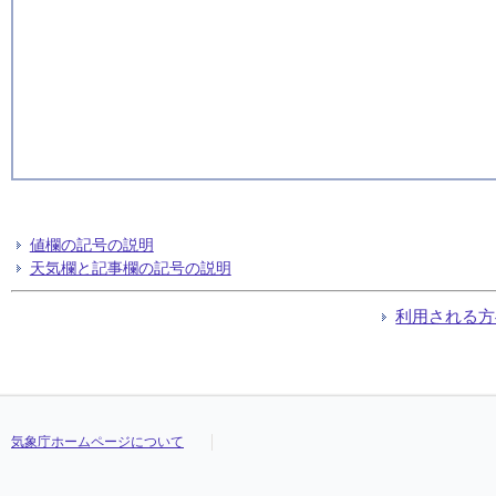
値欄の記号の説明
天気欄と記事欄の記号の説明
利用される方
気象庁ホームページについて