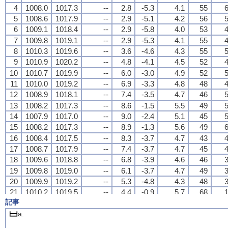
4
4
4
4
1008.0
1008.0
1008.0
1008.0
1017.3
1017.3
1017.3
1017.3
--
--
--
--
2.8
2.8
2.8
2.8
-5.3
-5.3
-5.3
-5.3
4.1
4.1
4.1
4.1
55
55
55
55
6
6
6
6
5
5
5
5
1008.6
1008.6
1008.6
1008.6
1017.9
1017.9
1017.9
1017.9
--
--
--
--
2.9
2.9
2.9
2.9
-5.1
-5.1
-5.1
-5.1
4.2
4.2
4.2
4.2
56
56
56
56
5
5
5
5
6
6
6
6
1009.1
1009.1
1009.1
1009.1
1018.4
1018.4
1018.4
1018.4
--
--
--
--
2.9
2.9
2.9
2.9
-5.8
-5.8
-5.8
-5.8
4.0
4.0
4.0
4.0
53
53
53
53
4
4
4
4
7
7
7
7
1009.8
1009.8
1009.8
1009.8
1019.1
1019.1
1019.1
1019.1
--
--
--
--
2.9
2.9
2.9
2.9
-5.3
-5.3
-5.3
-5.3
4.1
4.1
4.1
4.1
55
55
55
55
4
4
4
4
8
8
8
8
1010.3
1010.3
1010.3
1010.3
1019.6
1019.6
1019.6
1019.6
--
--
--
--
3.6
3.6
3.6
3.6
-4.6
-4.6
-4.6
-4.6
4.3
4.3
4.3
4.3
55
55
55
55
5
5
5
5
9
9
9
9
1010.9
1010.9
1010.9
1010.9
1020.2
1020.2
1020.2
1020.2
--
--
--
--
4.8
4.8
4.8
4.8
-4.1
-4.1
-4.1
-4.1
4.5
4.5
4.5
4.5
52
52
52
52
4
4
4
4
10
10
10
10
1010.7
1010.7
1010.7
1010.7
1019.9
1019.9
1019.9
1019.9
--
--
--
--
6.0
6.0
6.0
6.0
-3.0
-3.0
-3.0
-3.0
4.9
4.9
4.9
4.9
52
52
52
52
5
5
5
5
11
11
11
11
1010.0
1010.0
1010.0
1010.0
1019.2
1019.2
1019.2
1019.2
--
--
--
--
6.9
6.9
6.9
6.9
-3.3
-3.3
-3.3
-3.3
4.8
4.8
4.8
4.8
48
48
48
48
4
4
4
4
12
12
12
12
1008.9
1008.9
1008.9
1008.9
1018.1
1018.1
1018.1
1018.1
--
--
--
--
7.4
7.4
7.4
7.4
-3.5
-3.5
-3.5
-3.5
4.7
4.7
4.7
4.7
46
46
46
46
5
5
5
5
13
13
13
13
1008.2
1008.2
1008.2
1008.2
1017.3
1017.3
1017.3
1017.3
--
--
--
--
8.6
8.6
8.6
8.6
-1.5
-1.5
-1.5
-1.5
5.5
5.5
5.5
5.5
49
49
49
49
5
5
5
5
14
14
14
14
1007.9
1007.9
1007.9
1007.9
1017.0
1017.0
1017.0
1017.0
--
--
--
--
9.0
9.0
9.0
9.0
-2.4
-2.4
-2.4
-2.4
5.1
5.1
5.1
5.1
45
45
45
45
5
5
5
5
15
15
15
15
1008.2
1008.2
1008.2
1008.2
1017.3
1017.3
1017.3
1017.3
--
--
--
--
8.9
8.9
8.9
8.9
-1.3
-1.3
-1.3
-1.3
5.6
5.6
5.6
5.6
49
49
49
49
6
6
6
6
16
16
16
16
1008.4
1008.4
1008.4
1008.4
1017.5
1017.5
1017.5
1017.5
--
--
--
--
8.3
8.3
8.3
8.3
-3.7
-3.7
-3.7
-3.7
4.7
4.7
4.7
4.7
43
43
43
43
4
4
4
4
17
17
17
17
1008.7
1008.7
1008.7
1008.7
1017.9
1017.9
1017.9
1017.9
--
--
--
--
7.4
7.4
7.4
7.4
-3.7
-3.7
-3.7
-3.7
4.7
4.7
4.7
4.7
45
45
45
45
4
4
4
4
18
18
18
18
1009.6
1009.6
1009.6
1009.6
1018.8
1018.8
1018.8
1018.8
--
--
--
--
6.8
6.8
6.8
6.8
-3.9
-3.9
-3.9
-3.9
4.6
4.6
4.6
4.6
46
46
46
46
3
3
3
3
19
19
19
19
1009.8
1009.8
1009.8
1009.8
1019.0
1019.0
1019.0
1019.0
--
--
--
--
6.1
6.1
6.1
6.1
-3.7
-3.7
-3.7
-3.7
4.7
4.7
4.7
4.7
49
49
49
49
3
3
3
3
20
20
20
20
1009.9
1009.9
1009.9
1009.9
1019.2
1019.2
1019.2
1019.2
--
--
--
--
5.3
5.3
5.3
5.3
-4.8
-4.8
-4.8
-4.8
4.3
4.3
4.3
4.3
48
48
48
48
3
3
3
3
21
21
21
21
1010.2
1010.2
1010.2
1010.2
1019.5
1019.5
1019.5
1019.5
--
--
--
--
4.4
4.4
4.4
4.4
-0.9
-0.9
-0.9
-0.9
5.7
5.7
5.7
5.7
68
68
68
68
1
1
1
1
記事
22
22
22
22
1010.2
1010.2
1010.2
1010.2
1019.5
1019.5
1019.5
1019.5
--
--
--
--
4.3
4.3
4.3
4.3
-2.2
-2.2
-2.2
-2.2
5.2
5.2
5.2
5.2
63
63
63
63
3
3
3
3
23
23
23
23
1010.1
1010.1
1010.1
1010.1
1019.4
1019.4
1019.4
1019.4
--
--
--
--
4.3
4.3
4.3
4.3
-3.2
-3.2
-3.2
-3.2
4.8
4.8
4.8
4.8
58
58
58
58
4
4
4
4
a.
24
24
24
24
1009.7
1009.7
1009.7
1009.7
1019.0
1019.0
1019.0
1019.0
--
--
--
--
5.4
5.4
5.4
5.4
-3.7
-3.7
-3.7
-3.7
4.7
4.7
4.7
4.7
52
52
52
52
6
6
6
6