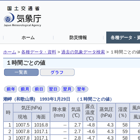
ホーム
防災情報
各種データ・
ホーム
>
各種データ・資料
>
過去の気象データ検索
>
１時間ごとの
１時間ごとの値
潮岬（和歌山県) 1993年1月29日 （１時間ごとの値）
露点
露点
露点
露点
気圧(hPa)
気圧(hPa)
気圧(hPa)
気圧(hPa)
風向
風向
風向
風向
降水量
降水量
降水量
降水量
気温
気温
気温
気温
蒸気圧
蒸気圧
蒸気圧
蒸気圧
湿度
湿度
湿度
湿度
時
時
時
時
温度
温度
温度
温度
(mm)
(mm)
(mm)
(mm)
(℃)
(℃)
(℃)
(℃)
(hPa)
(hPa)
(hPa)
(hPa)
(％)
(％)
(％)
(％)
現地
現地
現地
現地
海面
海面
海面
海面
風
風
風
風
(℃)
(℃)
(℃)
(℃)
1
1
1
1
1007.5
1007.5
1007.5
1007.5
1016.8
1016.8
1016.8
1016.8
--
--
--
--
2.7
2.7
2.7
2.7
-4.8
-4.8
-4.8
-4.8
4.3
4.3
4.3
4.3
58
58
58
58
7
7
7
7
2
2
2
2
1007.8
1007.8
1007.8
1007.8
1017.1
1017.1
1017.1
1017.1
--
--
--
--
2.7
2.7
2.7
2.7
-4.6
-4.6
-4.6
-4.6
4.3
4.3
4.3
4.3
59
59
59
59
6
6
6
6
3
3
3
3
1007.8
1007.8
1007.8
1007.8
1017.1
1017.1
1017.1
1017.1
--
--
--
--
2.8
2.8
2.8
2.8
-4.7
-4.7
-4.7
-4.7
4.3
4.3
4.3
4.3
58
58
58
58
6
6
6
6