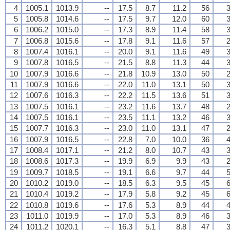
4
1005.1
1013.9
--
17.5
8.7
11.2
56
3
5
1005.8
1014.6
--
17.5
9.7
12.0
60
3
6
1006.2
1015.0
--
17.3
8.9
11.4
58
3
7
1006.8
1015.6
--
17.8
9.1
11.6
57
2
8
1007.4
1016.1
--
20.0
9.1
11.6
49
3
9
1007.8
1016.5
--
21.5
8.8
11.3
44
3
10
1007.9
1016.6
--
21.8
10.9
13.0
50
2
11
1007.9
1016.6
--
22.0
11.0
13.1
50
3
12
1007.6
1016.3
--
22.2
11.5
13.6
51
3
13
1007.5
1016.1
--
23.2
11.6
13.7
48
2
14
1007.5
1016.1
--
23.5
11.1
13.2
46
3
15
1007.7
1016.3
--
23.0
11.0
13.1
47
2
16
1007.9
1016.5
--
22.8
7.0
10.0
36
4
17
1008.4
1017.1
--
21.2
8.0
10.7
43
3
18
1008.6
1017.3
--
19.9
6.9
9.9
43
2
19
1009.7
1018.5
--
19.1
6.6
9.7
44
5
20
1010.2
1019.0
--
18.5
6.3
9.5
45
6
21
1010.4
1019.2
--
17.9
5.8
9.2
45
6
22
1010.8
1019.6
--
17.6
5.3
8.9
44
4
23
1011.0
1019.9
--
17.0
5.3
8.9
46
3
24
1011.2
1020.1
--
16.3
5.1
8.8
47
3