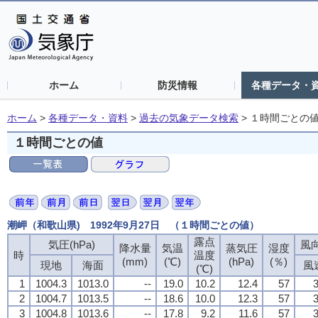
ホーム
防災情報
各種データ・
ホーム
>
各種データ・資料
>
過去の気象データ検索
>
１時間ごとの
１時間ごとの値
潮岬（和歌山県) 1992年9月27日 （１時間ごとの値）
露点
気圧(hPa)
風向
降水量
気温
蒸気圧
湿度
時
温度
(mm)
(℃)
(hPa)
(％)
現地
海面
風
(℃)
1
1004.3
1013.0
--
19.0
10.2
12.4
57
3
2
1004.7
1013.5
--
18.6
10.0
12.3
57
3
3
1004.8
1013.6
--
17.8
9.2
11.6
57
3