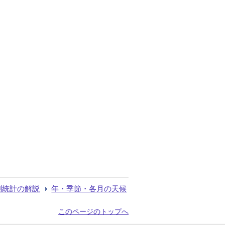
測統計の解説
年・季節・各月の天候
このページのトップへ