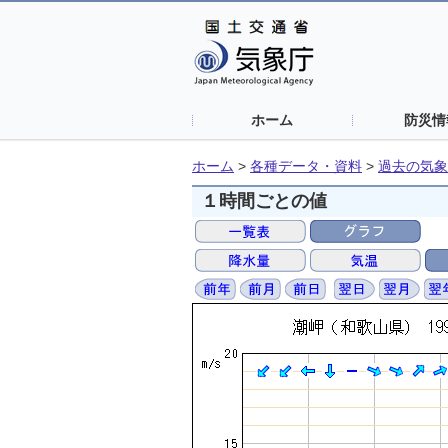
ホーム
防災情
ホーム
>
各種データ・資料
>
過去の気象
１時間ごとの値