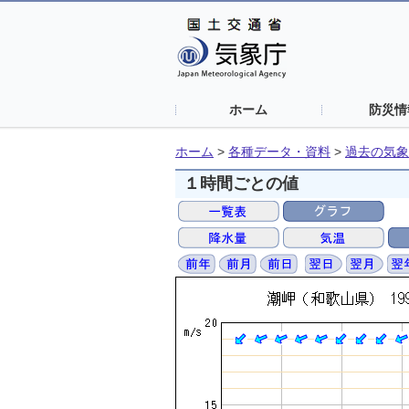
ホーム
防災情
ホーム
>
各種データ・資料
>
過去の気象
１時間ごとの値