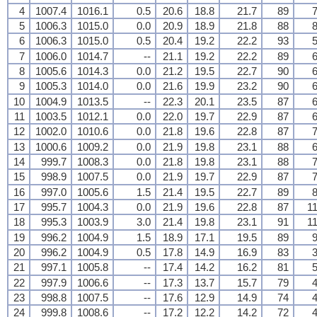
4
1007.4
1016.1
0.5
20.6
18.8
21.7
89
7
5
1006.3
1015.0
0.0
20.9
18.9
21.8
88
8
6
1006.3
1015.0
0.5
20.4
19.2
22.2
93
5
7
1006.0
1014.7
--
21.1
19.2
22.2
89
6
8
1005.6
1014.3
0.0
21.2
19.5
22.7
90
6
9
1005.3
1014.0
0.0
21.6
19.9
23.2
90
6
10
1004.9
1013.5
--
22.3
20.1
23.5
87
6
11
1003.5
1012.1
0.0
22.0
19.7
22.9
87
6
12
1002.0
1010.6
0.0
21.8
19.6
22.8
87
7
13
1000.6
1009.2
0.0
21.9
19.8
23.1
88
6
14
999.7
1008.3
0.0
21.8
19.8
23.1
88
7
15
998.9
1007.5
0.0
21.9
19.7
22.9
87
7
16
997.0
1005.6
1.5
21.4
19.5
22.7
89
8
17
995.7
1004.3
0.0
21.9
19.6
22.8
87
11
18
995.3
1003.9
3.0
21.4
19.8
23.1
91
11
19
996.2
1004.9
1.5
18.9
17.1
19.5
89
9
20
996.2
1004.9
0.5
17.8
14.9
16.9
83
3
21
997.1
1005.8
--
17.4
14.2
16.2
81
5
22
997.9
1006.6
--
17.3
13.7
15.7
79
4
23
998.8
1007.5
--
17.6
12.9
14.9
74
4
24
999.8
1008.6
--
17.2
12.2
14.2
72
4