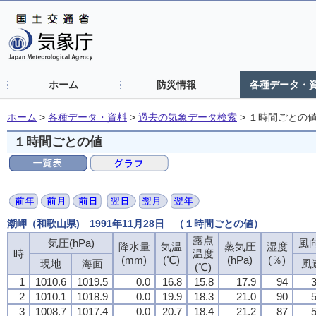
ホーム
防災情報
各種データ・
ホーム
>
各種データ・資料
>
過去の気象データ検索
>
１時間ごとの
１時間ごとの値
潮岬（和歌山県) 1991年11月28日 （１時間ごとの値）
露点
気圧(hPa)
風向
降水量
気温
蒸気圧
湿度
時
温度
(mm)
(℃)
(hPa)
(％)
現地
海面
風
(℃)
1
1010.6
1019.5
0.0
16.8
15.8
17.9
94
3
2
1010.1
1018.9
0.0
19.9
18.3
21.0
90
5
3
1008.7
1017.4
0.0
20.7
18.4
21.2
87
5