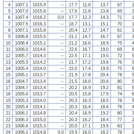
4
1007.1
1015.9
--
17.7
11.6
13.7
67
2
5
1007.0
1015.8
--
17.6
11.8
13.8
69
2
6
1007.4
1016.2
0.0
17.7
12.3
14.3
71
1
7
1007.5
1016.3
--
18.7
13.1
15.1
70
1
8
1007.1
1015.8
--
20.4
12.7
14.7
61
1
9
1006.8
1015.5
--
21.1
14.7
16.7
67
3
10
1006.4
1015.1
--
21.2
16.6
18.9
75
4
11
1006.0
1014.6
--
22.6
16.7
19.0
69
6
12
1005.7
1014.3
--
22.5
17.1
19.5
72
5
13
1005.5
1014.2
--
21.7
17.2
19.6
76
5
14
1005.4
1014.0
--
22.0
17.4
19.9
75
6
15
1005.1
1013.7
--
21.9
17.8
20.4
78
5
16
1004.7
1013.4
--
21.5
18.0
20.6
80
5
17
1004.7
1013.4
--
20.2
16.9
19.2
81
5
18
1005.0
1013.7
--
20.5
15.8
17.9
74
6
19
1005.3
1014.0
--
20.3
16.3
18.5
78
5
20
1005.4
1014.1
--
20.3
16.4
18.6
78
4
21
1006.1
1014.8
--
20.4
16.9
19.2
80
3
22
1006.3
1015.0
--
20.3
16.2
18.4
77
2
23
1006.6
1015.3
--
20.0
17.1
19.5
83
1
24
1006.1
1014.8
0.0
19.9
16.0
18.2
78
1