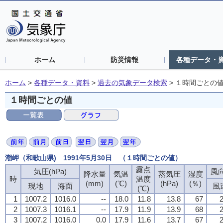
ホーム
防災情報
各種データ・
ホーム
>
各種データ・資料
>
過去の気象データ検索
>
１時間ごとの
１時間ごとの値
潮岬（和歌山県) 1991年5月30日 （１時間ごとの値）
露点
気圧(hPa)
風向
降水量
気温
蒸気圧
湿度
時
温度
(mm)
(℃)
(hPa)
(％)
現地
海面
風
(℃)
1
1007.2
1016.0
--
18.0
11.8
13.8
67
2
2
1007.3
1016.1
--
17.9
11.9
13.9
68
2
3
1007.2
1016.0
0.0
17.9
11.6
13.7
67
2