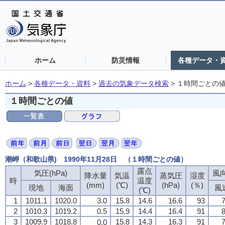
ホーム
防災情報
各種データ・
ホーム
>
各種データ・資料
>
過去の気象データ検索
>
１時間ごとの
１時間ごとの値
潮岬（和歌山県) 1990年11月28日 （１時間ごとの値）
露点
露点
露点
露点
気圧(hPa)
気圧(hPa)
気圧(hPa)
気圧(hPa)
風向
風向
風向
風向
降水量
降水量
降水量
降水量
気温
気温
気温
気温
蒸気圧
蒸気圧
蒸気圧
蒸気圧
湿度
湿度
湿度
湿度
時
時
時
時
温度
温度
温度
温度
(mm)
(mm)
(mm)
(mm)
(℃)
(℃)
(℃)
(℃)
(hPa)
(hPa)
(hPa)
(hPa)
(％)
(％)
(％)
(％)
現地
現地
現地
現地
海面
海面
海面
海面
風
風
風
風
(℃)
(℃)
(℃)
(℃)
1
1
1
1
1011.1
1011.1
1011.1
1011.1
1020.0
1020.0
1020.0
1020.0
3.0
3.0
3.0
3.0
15.8
15.8
15.8
15.8
14.6
14.6
14.6
14.6
16.6
16.6
16.6
16.6
93
93
93
93
7
7
7
7
2
2
2
2
1010.3
1010.3
1010.3
1010.3
1019.2
1019.2
1019.2
1019.2
0.5
0.5
0.5
0.5
15.9
15.9
15.9
15.9
14.4
14.4
14.4
14.4
16.4
16.4
16.4
16.4
91
91
91
91
8
8
8
8
3
3
3
3
1009.9
1009.9
1009.9
1009.9
1018.8
1018.8
1018.8
1018.8
15.8
15.8
15.8
15.8
14.3
14.3
14.3
14.3
16.3
16.3
16.3
16.3
91
91
91
91
7
7
7
7
0.0
0.0
0.0
0.0