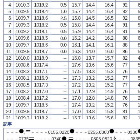
4
4
4
4
1010.3
1010.3
1010.3
1010.3
1019.2
1019.2
1019.2
1019.2
0.5
0.5
0.5
0.5
15.7
15.7
15.7
15.7
14.4
14.4
14.4
14.4
16.4
16.4
16.4
16.4
92
92
92
92
6
6
6
6
5
5
5
5
1009.5
1009.5
1009.5
1009.5
1018.4
1018.4
1018.4
1018.4
1.0
1.0
1.0
1.0
15.7
15.7
15.7
15.7
14.4
14.4
14.4
14.4
16.4
16.4
16.4
16.4
92
92
92
92
9
9
9
9
6
6
6
6
1009.7
1009.7
1009.7
1009.7
1018.6
1018.6
1018.6
1018.6
15.8
15.8
15.8
15.8
14.5
14.5
14.5
14.5
16.5
16.5
16.5
16.5
92
92
92
92
8
8
8
8
2.5
2.5
2.5
2.5
7
7
7
7
1009.3
1009.3
1009.3
1009.3
1018.2
1018.2
1018.2
1018.2
0.5
0.5
0.5
0.5
15.8
15.8
15.8
15.8
14.4
14.4
14.4
14.4
16.4
16.4
16.4
16.4
91
91
91
91
9
9
9
9
8
8
8
8
1009.2
1009.2
1009.2
1009.2
1018.1
1018.1
1018.1
1018.1
0.5
0.5
0.5
0.5
15.9
15.9
15.9
15.9
14.4
14.4
14.4
14.4
16.4
16.4
16.4
16.4
91
91
91
91
8
8
8
8
9
9
9
9
1009.6
1009.6
1009.6
1009.6
1018.5
1018.5
1018.5
1018.5
16.2
16.2
16.2
16.2
14.2
14.2
14.2
14.2
16.2
16.2
16.2
16.2
88
88
88
88
6
6
6
6
0.0
0.0
0.0
0.0
10
10
10
10
1009.7
1009.7
1009.7
1009.7
1018.6
1018.6
1018.6
1018.6
0.0
0.0
0.0
0.0
16.1
16.1
16.1
16.1
14.1
14.1
14.1
14.1
16.1
16.1
16.1
16.1
88
88
88
88
8
8
8
8
11
11
11
11
1009.8
1009.8
1009.8
1009.8
1018.7
1018.7
1018.7
1018.7
0.0
0.0
0.0
0.0
16.3
16.3
16.3
16.3
14.0
14.0
14.0
14.0
16.0
16.0
16.0
16.0
86
86
86
86
5
5
5
5
12
12
12
12
1010.0
1010.0
1010.0
1010.0
1018.9
1018.9
1018.9
1018.9
16.8
16.8
16.8
16.8
13.7
13.7
13.7
13.7
15.7
15.7
15.7
15.7
82
82
82
82
4
4
4
4
--
--
--
--
13
13
13
13
1008.6
1008.6
1008.6
1008.6
1017.4
1017.4
1017.4
1017.4
--
--
--
--
17.6
17.6
17.6
17.6
13.6
13.6
13.6
13.6
15.6
15.6
15.6
15.6
77
77
77
77
5
5
5
5
14
14
14
14
1008.3
1008.3
1008.3
1008.3
1017.1
1017.1
1017.1
1017.1
--
--
--
--
17.5
17.5
17.5
17.5
13.3
13.3
13.3
13.3
15.3
15.3
15.3
15.3
76
76
76
76
5
5
5
5
15
15
15
15
1008.1
1008.1
1008.1
1008.1
1016.9
1016.9
1016.9
1016.9
17.3
17.3
17.3
17.3
13.2
13.2
13.2
13.2
15.2
15.2
15.2
15.2
77
77
77
77
5
5
5
5
--
--
--
--
16
16
16
16
1008.5
1008.5
1008.5
1008.5
1017.3
1017.3
1017.3
1017.3
--
--
--
--
17.2
17.2
17.2
17.2
13.2
13.2
13.2
13.2
15.2
15.2
15.2
15.2
77
77
77
77
4
4
4
4
17
17
17
17
1008.2
1008.2
1008.2
1008.2
1017.0
1017.0
1017.0
1017.0
--
--
--
--
17.1
17.1
17.1
17.1
12.9
12.9
12.9
12.9
14.9
14.9
14.9
14.9
76
76
76
76
5
5
5
5
18
18
18
18
1008.4
1008.4
1008.4
1008.4
1017.2
1017.2
1017.2
1017.2
17.0
17.0
17.0
17.0
12.8
12.8
12.8
12.8
14.8
14.8
14.8
14.8
76
76
76
76
2
2
2
2
--
--
--
--
19
19
19
19
1009.7
1009.7
1009.7
1009.7
1018.5
1018.5
1018.5
1018.5
--
--
--
--
17.4
17.4
17.4
17.4
13.2
13.2
13.2
13.2
15.2
15.2
15.2
15.2
76
76
76
76
1
1
1
1
20
20
20
20
1009.8
1009.8
1009.8
1009.8
1018.7
1018.7
1018.7
1018.7
--
--
--
--
17.0
17.0
17.0
17.0
13.8
13.8
13.8
13.8
15.8
15.8
15.8
15.8
81
81
81
81
1
1
1
1
21
21
21
21
1009.3
1009.3
1009.3
1009.3
1018.2
1018.2
1018.2
1018.2
16.7
16.7
16.7
16.7
13.6
13.6
13.6
13.6
15.6
15.6
15.6
15.6
82
82
82
82
1
1
1
1
--
--
--
--
記事
22
22
22
22
1009.6
1009.6
1009.6
1009.6
1018.4
1018.4
1018.4
1018.4
--
--
--
--
17.2
17.2
17.2
17.2
13.6
13.6
13.6
13.6
15.6
15.6
15.6
15.6
79
79
79
79
1
1
1
1
23
23
23
23
1009.3
1009.3
1009.3
1009.3
1018.2
1018.2
1018.2
1018.2
0.0
0.0
0.0
0.0
17.0
17.0
17.0
17.0
14.0
14.0
14.0
14.0
16.0
16.0
16.0
16.0
82
82
82
82
4
4
4
4
－－－
,
－－－－0155.0220
－－－0255.0300
－－－0330
24
24
24
24
1009.1
1009.1
1009.1
1009.1
1017.9
1017.9
1017.9
1017.9
17.1
17.1
17.1
17.1
13.9
13.9
13.9
13.9
15.9
15.9
15.9
15.9
81
81
81
81
2
2
2
2
--
--
--
--
－－－0735
－－－－0740
,
－－－－0805.0820
－－－0835