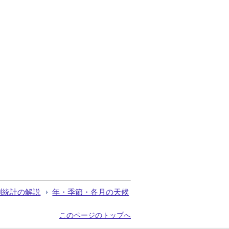
測統計の解説
年・季節・各月の天候
このページのトップへ