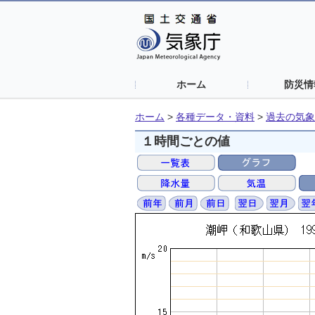
ホーム
防災情
ホーム
>
各種データ・資料
>
過去の気象
１時間ごとの値