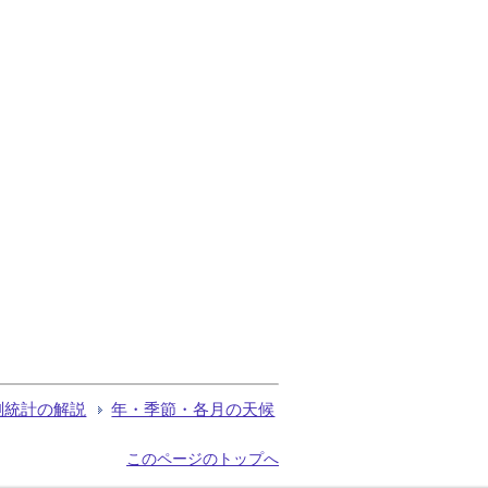
測統計の解説
年・季節・各月の天候
このページのトップへ