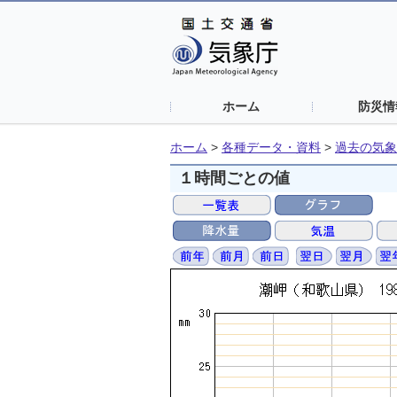
ホーム
防災情
ホーム
>
各種データ・資料
>
過去の気象
１時間ごとの値