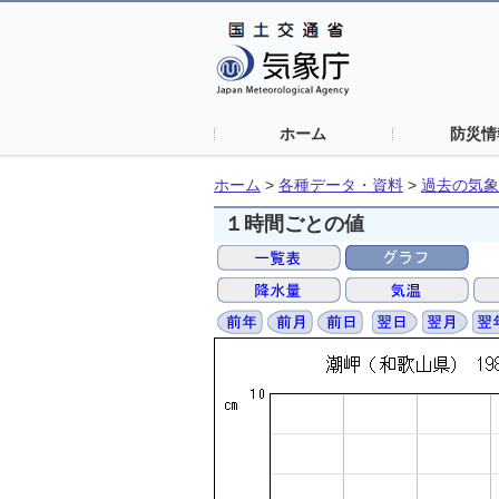
ホーム
防災情
ホーム
>
各種データ・資料
>
過去の気象
１時間ごとの値