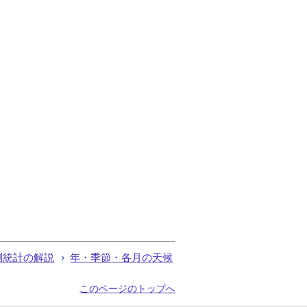
測統計の解説
年・季節・各月の天候
このページのトップへ