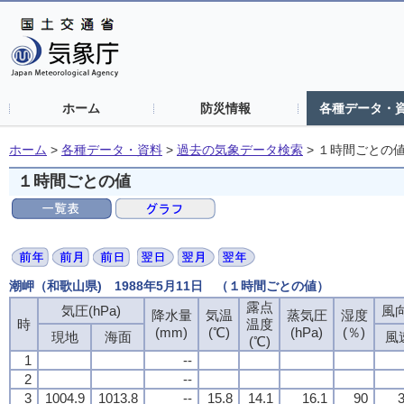
ホーム
防災情報
各種データ・
ホーム
>
各種データ・資料
>
過去の気象データ検索
>
１時間ごとの
１時間ごとの値
潮岬（和歌山県) 1988年5月11日 （１時間ごとの値）
露点
気圧(hPa)
風向
降水量
気温
蒸気圧
湿度
時
温度
(mm)
(℃)
(hPa)
(％)
現地
海面
風
(℃)
1
--
2
--
3
1004.9
1013.8
--
15.8
14.1
16.1
90
3