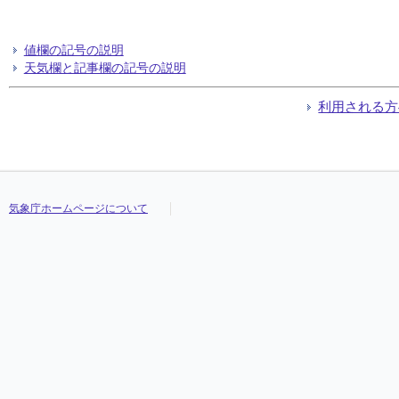
値欄の記号の説明
天気欄と記事欄の記号の説明
利用される方
気象庁ホームページについて