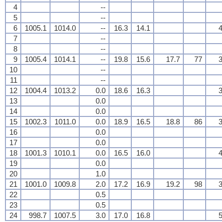
4
--
5
--
6
1005.1
1014.0
--
16.3
14.1
4
7
--
8
--
9
1005.4
1014.1
--
19.8
15.6
17.7
77
3
10
--
11
--
12
1004.4
1013.2
0.0
18.6
16.3
3
13
0.0
14
0.0
15
1002.3
1011.0
0.0
18.9
16.5
18.8
86
3
16
0.0
17
0.0
18
1001.3
1010.1
0.0
16.5
16.0
4
19
0.0
20
1.0
21
1001.0
1009.8
2.0
17.2
16.9
19.2
98
3
22
0.5
23
0.5
24
998.7
1007.5
3.0
17.0
16.8
5