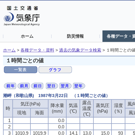
ホーム
防災情報
各種データ・
ホーム
>
各種データ・資料
>
過去の気象データ検索
>
１時間ごとの
１時間ごとの値
潮岬（和歌山県) 1987年3月22日 （１時間ごとの値）
露点
露点
露点
露点
気圧(hPa)
気圧(hPa)
気圧(hPa)
気圧(hPa)
風向
風向
風向
風向
降水量
降水量
降水量
降水量
気温
気温
気温
気温
蒸気圧
蒸気圧
蒸気圧
蒸気圧
湿度
湿度
湿度
湿度
時
時
時
時
温度
温度
温度
温度
(mm)
(mm)
(mm)
(mm)
(℃)
(℃)
(℃)
(℃)
(hPa)
(hPa)
(hPa)
(hPa)
(％)
(％)
(％)
(％)
現地
現地
現地
現地
海面
海面
海面
海面
風
風
風
風
(℃)
(℃)
(℃)
(℃)
1
1
1
1
0.0
0.0
0.0
0.0
2
2
2
2
0.0
0.0
0.0
0.0
3
3
3
3
1010.9
1010.9
1010.9
1010.9
1019.9
1019.9
1019.9
1019.9
0.0
0.0
0.0
0.0
14.1
14.1
14.1
14.1
13.0
13.0
13.0
13.0
15.0
15.0
15.0
15.0
93
93
93
93
5
5
5
5