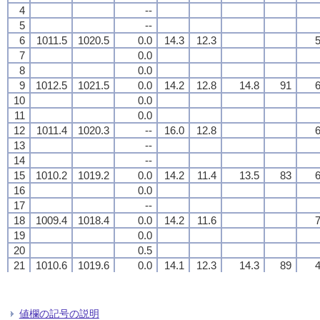
4
4
4
4
--
--
--
--
5
5
5
5
--
--
--
--
6
6
6
6
1011.5
1011.5
1011.5
1011.5
1020.5
1020.5
1020.5
1020.5
0.0
0.0
0.0
0.0
14.3
14.3
14.3
14.3
12.3
12.3
12.3
12.3
5
5
5
5
7
7
7
7
0.0
0.0
0.0
0.0
8
8
8
8
0.0
0.0
0.0
0.0
9
9
9
9
1012.5
1012.5
1012.5
1012.5
1021.5
1021.5
1021.5
1021.5
0.0
0.0
0.0
0.0
14.2
14.2
14.2
14.2
12.8
12.8
12.8
12.8
14.8
14.8
14.8
14.8
91
91
91
91
6
6
6
6
10
10
10
10
0.0
0.0
0.0
0.0
11
11
11
11
0.0
0.0
0.0
0.0
12
12
12
12
1011.4
1011.4
1011.4
1011.4
1020.3
1020.3
1020.3
1020.3
--
--
--
--
16.0
16.0
16.0
16.0
12.8
12.8
12.8
12.8
6
6
6
6
13
13
13
13
--
--
--
--
14
14
14
14
--
--
--
--
15
15
15
15
1010.2
1010.2
1010.2
1010.2
1019.2
1019.2
1019.2
1019.2
0.0
0.0
0.0
0.0
14.2
14.2
14.2
14.2
11.4
11.4
11.4
11.4
13.5
13.5
13.5
13.5
83
83
83
83
6
6
6
6
16
16
16
16
0.0
0.0
0.0
0.0
17
17
17
17
--
--
--
--
18
18
18
18
1009.4
1009.4
1009.4
1009.4
1018.4
1018.4
1018.4
1018.4
0.0
0.0
0.0
0.0
14.2
14.2
14.2
14.2
11.6
11.6
11.6
11.6
7
7
7
7
19
19
19
19
0.0
0.0
0.0
0.0
20
20
20
20
0.5
0.5
0.5
0.5
21
21
21
21
1010.6
1010.6
1010.6
1010.6
1019.6
1019.6
1019.6
1019.6
0.0
0.0
0.0
0.0
14.1
14.1
14.1
14.1
12.3
12.3
12.3
12.3
14.3
14.3
14.3
14.3
89
89
89
89
4
4
4
4
22
22
22
22
--
--
--
--
23
23
23
23
--
--
--
--
24
24
24
24
1009.7
1009.7
1009.7
1009.7
1018.6
1018.6
1018.6
1018.6
--
--
--
--
14.7
14.7
14.7
14.7
12.5
12.5
12.5
12.5
7
7
7
7
値欄の記号の説明