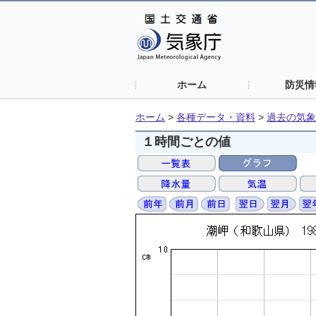
ホーム
防災情
ホーム
>
各種データ・資料
>
過去の気象
１時間ごとの値