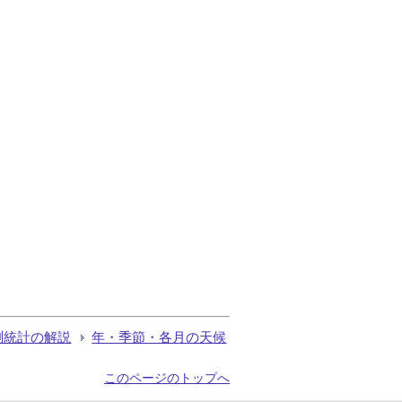
測統計の解説
年・季節・各月の天候
このページのトップへ