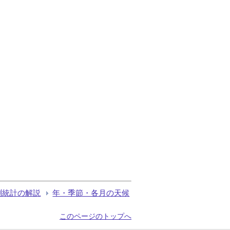
測統計の解説
年・季節・各月の天候
このページのトップへ