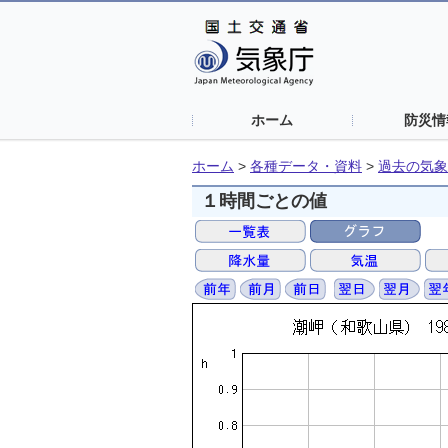
ホーム
防災情
ホーム
>
各種データ・資料
>
過去の気象
１時間ごとの値