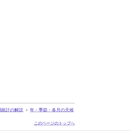
測統計の解説
年・季節・各月の天候
このページのトップへ