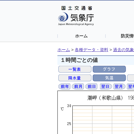
ホーム
防災情
ホーム
>
各種データ・資料
>
過去の気象
１時間ごとの値