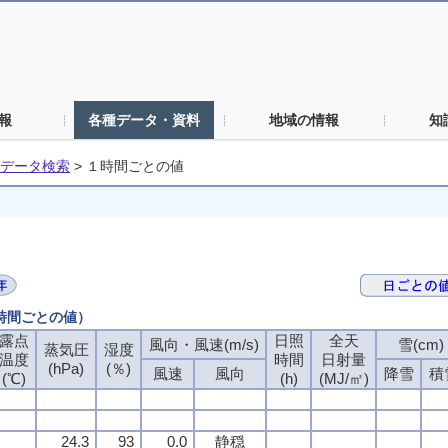
報
各種データ・資料
地域の情報
知
データ検索
>
１時間ごとの値
１時間ごとの値）
露点
日照
全天
風向・風速(m/s)
雪(cm)
蒸気圧
湿度
温度
時間
日射量
(hPa)
(％)
風速
風向
降雪
積
(℃)
(h)
(MJ/㎡)
24.3
93
0.0
静穏