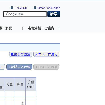
ENGLISH
Other Languages
識・解説
各種申請・ご案内
視程
天気
雲量
(km)
雪
1