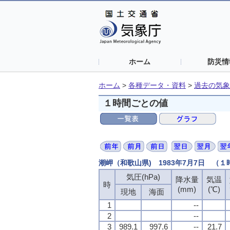
ホーム
防災情
ホーム
>
各種データ・資料
>
過去の気象
１時間ごとの値
潮岬（和歌山県) 1983年7月7日 （
気圧(hPa)
降水量
気温
時
(mm)
(℃)
現地
海面
1
--
2
--
3
989.1
997.6
--
21.7