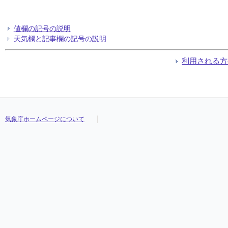
値欄の記号の説明
天気欄と記事欄の記号の説明
利用される方
気象庁ホームページについて