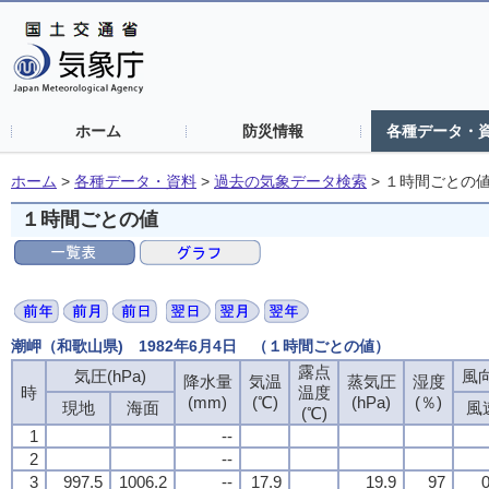
ホーム
防災情報
各種データ・
ホーム
>
各種データ・資料
>
過去の気象データ検索
>
１時間ごとの
１時間ごとの値
潮岬（和歌山県) 1982年6月4日 （１時間ごとの値）
露点
気圧(hPa)
風向
降水量
気温
蒸気圧
湿度
時
温度
(mm)
(℃)
(hPa)
(％)
現地
海面
風
(℃)
1
--
2
--
3
997.5
1006.2
--
17.9
19.9
97
0