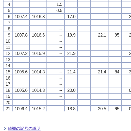
4
4
4
4
1.5
1.5
1.5
1.5
5
5
5
5
0.5
0.5
0.5
0.5
6
6
6
6
1007.4
1007.4
1007.4
1007.4
1016.3
1016.3
1016.3
1016.3
--
--
--
--
17.0
17.0
17.0
17.0
2
2
2
2
7
7
7
7
--
--
--
--
8
8
8
8
--
--
--
--
9
9
9
9
1007.8
1007.8
1007.8
1007.8
1016.6
1016.6
1016.6
1016.6
--
--
--
--
19.9
19.9
19.9
19.9
22.1
22.1
22.1
22.1
95
95
95
95
2
2
2
2
10
10
10
10
--
--
--
--
11
11
11
11
--
--
--
--
12
12
12
12
1007.2
1007.2
1007.2
1007.2
1015.9
1015.9
1015.9
1015.9
--
--
--
--
21.9
21.9
21.9
21.9
2
2
2
2
13
13
13
13
--
--
--
--
14
14
14
14
--
--
--
--
15
15
15
15
1005.6
1005.6
1005.6
1005.6
1014.3
1014.3
1014.3
1014.3
--
--
--
--
21.4
21.4
21.4
21.4
21.4
21.4
21.4
21.4
84
84
84
84
3
3
3
3
16
16
16
16
--
--
--
--
17
17
17
17
--
--
--
--
18
18
18
18
1005.6
1005.6
1005.6
1005.6
1014.3
1014.3
1014.3
1014.3
--
--
--
--
20.0
20.0
20.0
20.0
0
0
0
0
19
19
19
19
--
--
--
--
20
20
20
20
--
--
--
--
21
21
21
21
1006.4
1006.4
1006.4
1006.4
1015.2
1015.2
1015.2
1015.2
--
--
--
--
18.8
18.8
18.8
18.8
20.5
20.5
20.5
20.5
95
95
95
95
0
0
0
0
22
22
22
22
--
--
--
--
23
23
23
23
--
--
--
--
24
24
24
24
1005.9
1005.9
1005.9
1005.9
1014.7
1014.7
1014.7
1014.7
--
--
--
--
18.1
18.1
18.1
18.1
0
0
0
0
値欄の記号の説明