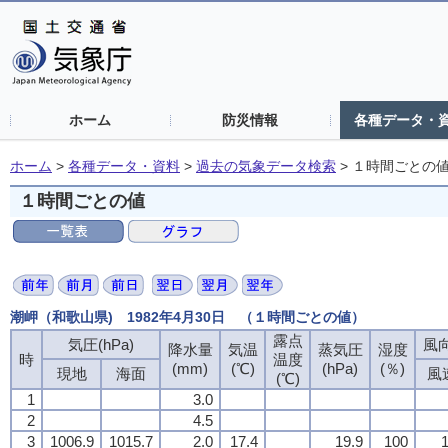
ホーム
防災情報
各種データ・
ホーム
>
各種データ・資料
>
過去の気象データ検索
>
１時間ごとの
１時間ごとの値
潮岬（和歌山県) 1982年4月30日 （１時間ごとの値）
露点
露点
露点
露点
気圧(hPa)
気圧(hPa)
気圧(hPa)
気圧(hPa)
風向
風向
風向
風向
降水量
降水量
降水量
降水量
気温
気温
気温
気温
蒸気圧
蒸気圧
蒸気圧
蒸気圧
湿度
湿度
湿度
湿度
時
時
時
時
温度
温度
温度
温度
(mm)
(mm)
(mm)
(mm)
(℃)
(℃)
(℃)
(℃)
(hPa)
(hPa)
(hPa)
(hPa)
(％)
(％)
(％)
(％)
現地
現地
現地
現地
海面
海面
海面
海面
風
風
風
風
(℃)
(℃)
(℃)
(℃)
1
1
1
1
3.0
3.0
3.0
3.0
2
2
2
2
4.5
4.5
4.5
4.5
3
3
3
3
1006.9
1006.9
1006.9
1006.9
1015.7
1015.7
1015.7
1015.7
2.0
2.0
2.0
2.0
17.4
17.4
17.4
17.4
19.9
19.9
19.9
19.9
100
100
100
100
1
1
1
1