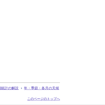
測統計の解説
年・季節・各月の天候
このページのトップへ