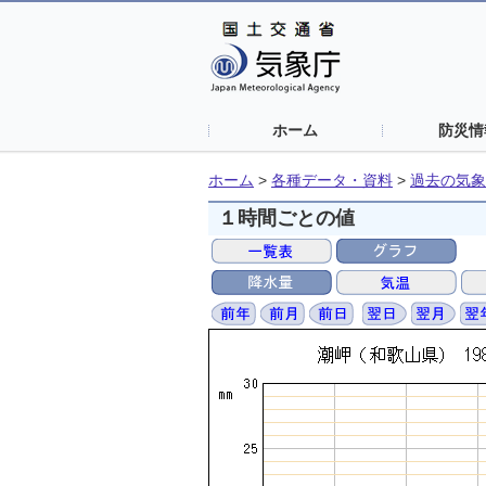
ホーム
防災情
ホーム
>
各種データ・資料
>
過去の気象
１時間ごとの値