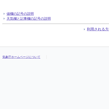
値欄の記号の説明
天気欄と記事欄の記号の説明
利用される方
気象庁ホームページについて