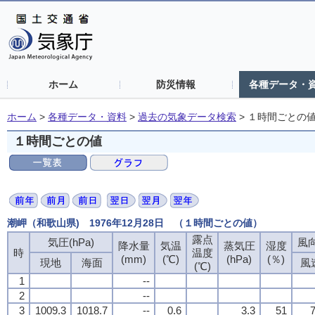
ホーム
防災情報
各種データ・
ホーム
>
各種データ・資料
>
過去の気象データ検索
>
１時間ごとの
１時間ごとの値
潮岬（和歌山県) 1976年12月28日 （１時間ごとの値）
露点
気圧(hPa)
風向
降水量
気温
蒸気圧
湿度
時
温度
(mm)
(℃)
(hPa)
(％)
現地
海面
風
(℃)
1
--
2
--
3
1009.3
1018.7
--
0.6
3.3
51
7