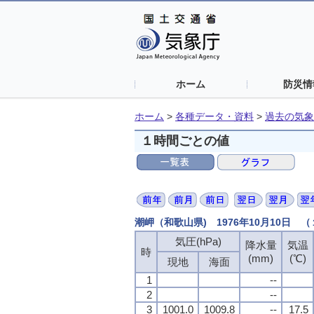
ホーム
防災情
ホーム
>
各種データ・資料
>
過去の気象
１時間ごとの値
潮岬（和歌山県) 1976年10月10日 
気圧(hPa)
降水量
気温
時
(mm)
(℃)
現地
海面
1
--
2
--
3
1001.0
1009.8
--
17.5