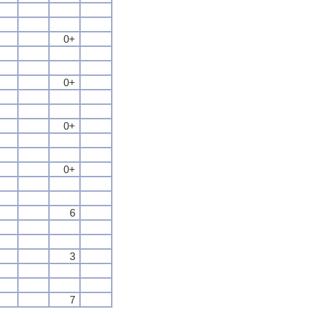
0+
0+
0+
0+
6
3
7