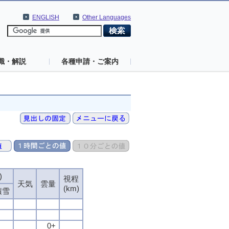
ENGLISH
Other Languages
識・解説
各種申請・ご案内
)
視程
天気
雲量
(km)
積雪
0+