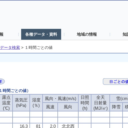
報
各種データ・資料
地域の情報
知
データ検索
>
１時間ごとの値
（１時間ごとの値）
露点
日照
全天
風向・風速(m/s)
雪(cm
蒸気圧
湿度
温度
時間
日射量
(hPa)
(％)
風速
風向
降雪
(℃)
(h)
(MJ/㎡)
16.3
81
2.0
北北西