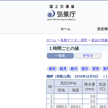
ホーム
防災情
ホーム
>
各種データ・資料
>
過去の気象
１時間ごとの値
潮岬（和歌山県) 1976年10月9日 
気圧(hPa)
降水量
気温
時
(mm)
(℃)
現地
海面
1
0.0
2
0.5
3
1005.3
1014.1
3.0
18.0