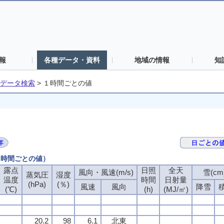
報
各種データ・資料
地域の情報
知
データ検索
>
１時間ごとの値
（１時間ごとの値）
露点
日照
全天
風向・風速(m/s)
雪(cm
蒸気圧
湿度
温度
時間
日射量
(hPa)
(％)
風速
風向
降雪
(℃)
(h)
(MJ/㎡)
20.2
98
6.1
北東