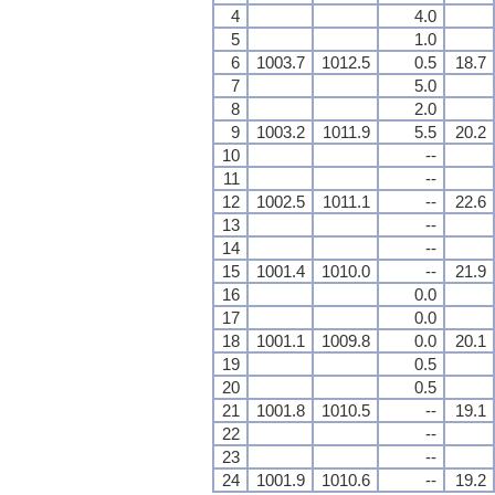
4
4.0
5
1.0
6
1003.7
1012.5
0.5
18.7
7
5.0
8
2.0
9
1003.2
1011.9
5.5
20.2
10
--
11
--
12
1002.5
1011.1
--
22.6
13
--
14
--
15
1001.4
1010.0
--
21.9
16
0.0
17
0.0
18
1001.1
1009.8
0.0
20.1
19
0.5
20
0.5
21
1001.8
1010.5
--
19.1
22
--
23
--
24
1001.9
1010.6
--
19.2