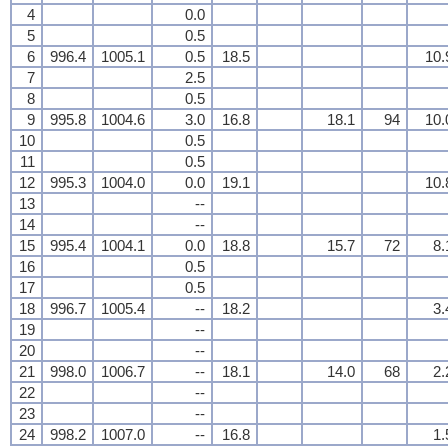
4
0.0
5
0.5
6
996.4
1005.1
0.5
18.5
10.
7
2.5
8
0.5
9
995.8
1004.6
3.0
16.8
18.1
94
10.
10
0.5
11
0.5
12
995.3
1004.0
0.0
19.1
10.
13
--
14
--
15
995.4
1004.1
0.0
18.8
15.7
72
8.
16
0.5
17
0.5
18
996.7
1005.4
--
18.2
3.
19
--
20
--
21
998.0
1006.7
--
18.1
14.0
68
2.
22
--
23
--
24
998.2
1007.0
--
16.8
1.