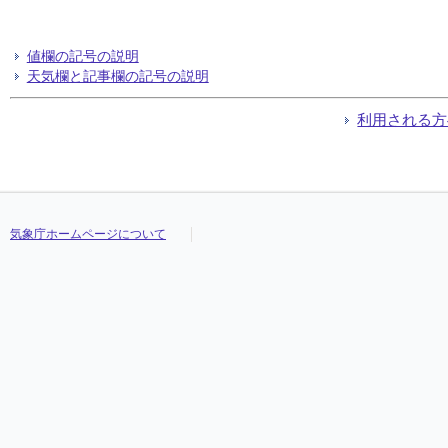
値欄の記号の説明
天気欄と記事欄の記号の説明
利用される方
気象庁ホームページについて