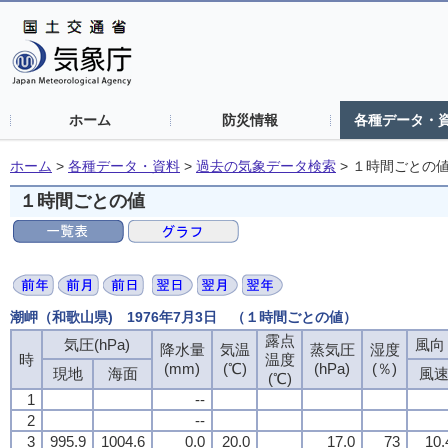
ホーム
防災情報
各種データ・
ホーム
>
各種データ・資料
>
過去の気象データ検索
>
１時間ごとの
１時間ごとの値
潮岬（和歌山県) 1976年7月3日 （１時間ごとの値）
露点
気圧(hPa)
風向・
降水量
気温
蒸気圧
湿度
時
温度
(mm)
(℃)
(hPa)
(％)
現地
海面
風
(℃)
1
--
2
--
3
995.9
1004.6
0.0
20.0
17.0
73
10.