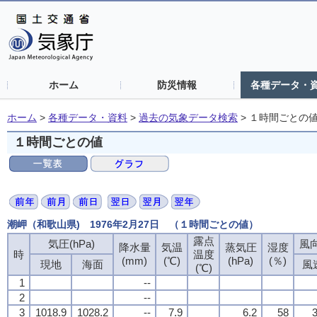
ホーム
防災情報
各種データ・
ホーム
>
各種データ・資料
>
過去の気象データ検索
>
１時間ごとの
１時間ごとの値
潮岬（和歌山県) 1976年2月27日 （１時間ごとの値）
露点
気圧(hPa)
風向
降水量
気温
蒸気圧
湿度
時
温度
(mm)
(℃)
(hPa)
(％)
現地
海面
風
(℃)
1
--
2
--
3
1018.9
1028.2
--
7.9
6.2
58
3