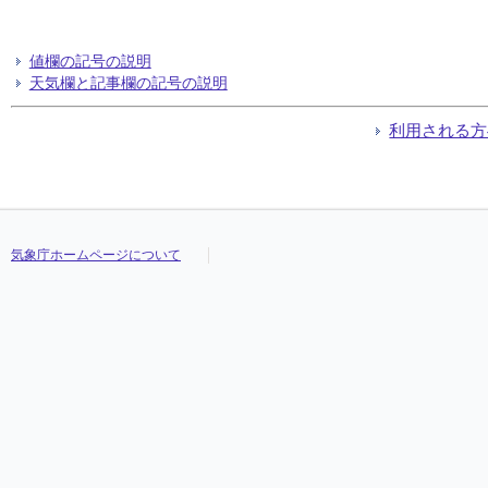
値欄の記号の説明
天気欄と記事欄の記号の説明
利用される方
気象庁ホームページについて