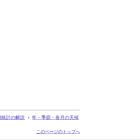
測統計の解説
年・季節・各月の天候
このページのトップへ