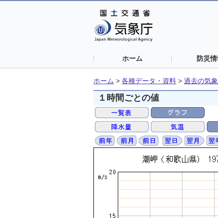
ホーム
防災情
ホーム
>
各種データ・資料
>
過去の気象
１時間ごとの値