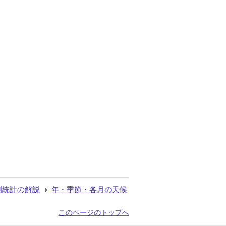
測統計の解説
年・季節・各月の天候
このページのトップへ