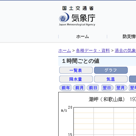
ホーム
防災情
ホーム
>
各種データ・資料
>
過去の気象
１時間ごとの値