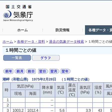
ホーム
防災情報
各種データ・
ホーム
>
各種データ・資料
>
過去の気象データ検索
>
１時間ごとの
１時間ごとの値
潮岬（和歌山県) 1975年2月28日 （１時間ごとの値）
露点
気圧(hPa)
風向
降水量
気温
蒸気圧
湿度
時
温度
(mm)
(℃)
(hPa)
(％)
現地
海面
風
(℃)
1
--
2
--
3
1003.2
1012.4
--
5.6
3.9
43
5