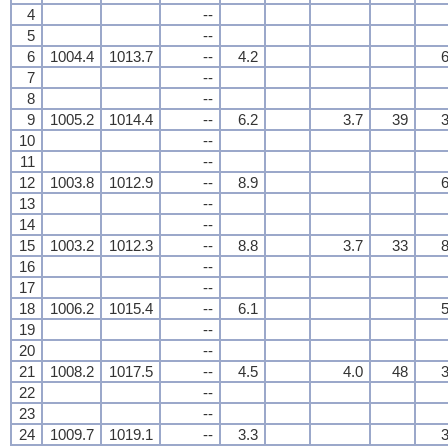
4
--
5
--
6
1004.4
1013.7
--
4.2
6
7
--
8
--
9
1005.2
1014.4
--
6.2
3.7
39
3
10
--
11
--
12
1003.8
1012.9
--
8.9
6
13
--
14
--
15
1003.2
1012.3
--
8.8
3.7
33
8
16
--
17
--
18
1006.2
1015.4
--
6.1
5
19
--
20
--
21
1008.2
1017.5
--
4.5
4.0
48
3
22
--
23
--
24
1009.7
1019.1
--
3.3
3