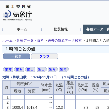
ホーム
防災情報
各種データ・
ホーム
>
各種データ・資料
>
過去の気象データ検索
>
１時間ごとの
１時間ごとの値
潮岬（和歌山県) 1974年11月27日 （１時間ごとの値）
露点
気圧(hPa)
風向
降水量
気温
蒸気圧
湿度
時
温度
(mm)
(℃)
(hPa)
(％)
現地
海面
風
(℃)
1
--
2
--
3
1009.4
1018.4
--
12.3
8.3
58
2