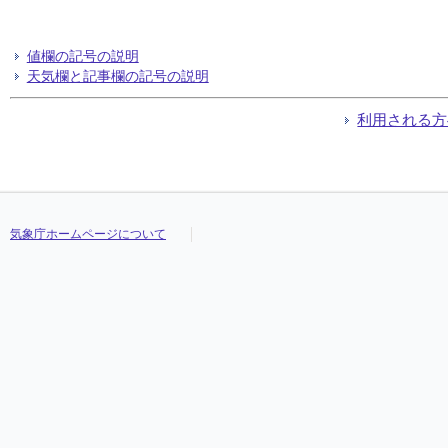
値欄の記号の説明
天気欄と記事欄の記号の説明
利用される方
気象庁ホームページについて