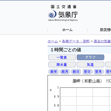
ホーム
防災情
ホーム
>
各種データ・資料
>
過去の気象
１時間ごとの値