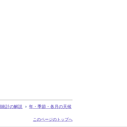
測統計の解説
年・季節・各月の天候
このページのトップへ