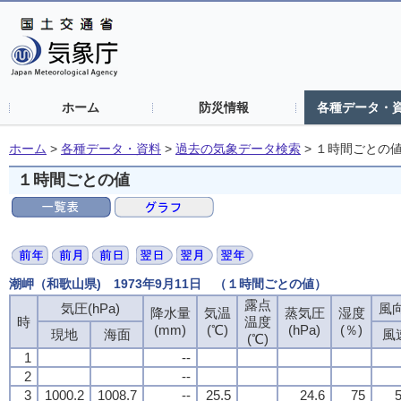
ホーム
防災情報
各種データ・
ホーム
>
各種データ・資料
>
過去の気象データ検索
>
１時間ごとの
１時間ごとの値
潮岬（和歌山県) 1973年9月11日 （１時間ごとの値）
露点
気圧(hPa)
風向
降水量
気温
蒸気圧
湿度
時
温度
(mm)
(℃)
(hPa)
(％)
現地
海面
風
(℃)
1
--
2
--
3
1000.2
1008.7
--
25.5
24.6
75
5