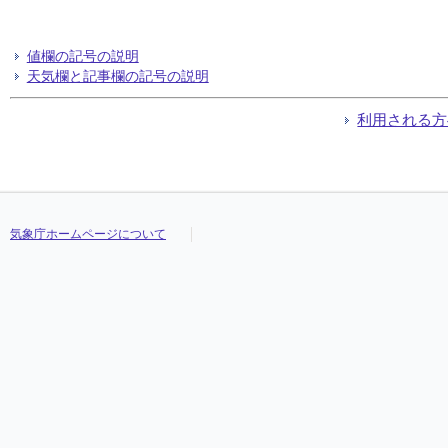
値欄の記号の説明
天気欄と記事欄の記号の説明
利用される方
気象庁ホームページについて